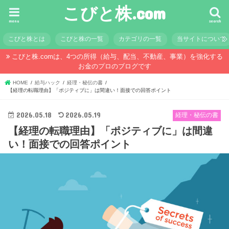
こびと株.com
menu
search
こびと株とは
こびと株の一覧
カテゴリの一覧
当サイトについて
こびと株.comは、4つの所得（給与、配当、不動産、事業）を強化する
お金のプロのブログです
HOME
給与ハック
経理・秘伝の書
【経理の転職理由】「ポジティブに」は間違い！面接での回答ポイント
2026.05.18
2026.05.19
経理・秘伝の書
【経理の転職理由】「ポジティブに」は間違
い！面接での回答ポイント