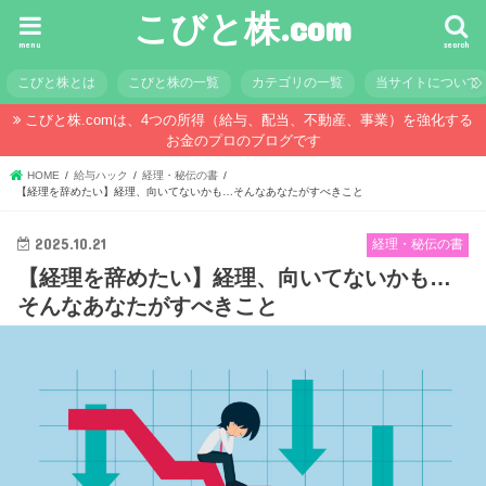
こびと株.com
menu
search
こびと株とは
こびと株の一覧
カテゴリの一覧
当サイトについて
こびと株.comは、4つの所得（給与、配当、不動産、事業）を強化する
お金のプロのブログです
HOME
給与ハック
経理・秘伝の書
【経理を辞めたい】経理、向いてないかも…そんなあなたがすべきこと
2025.10.21
経理・秘伝の書
【経理を辞めたい】経理、向いてないかも…
そんなあなたがすべきこと