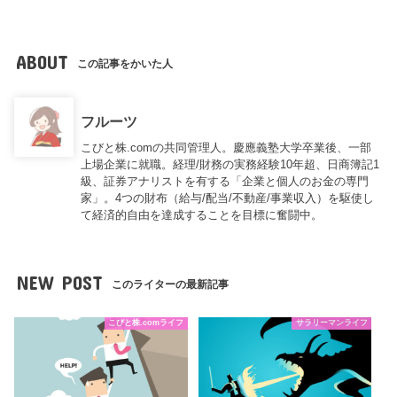
ABOUT
この記事をかいた人
フルーツ
こびと株.comの共同管理人。慶應義塾大学卒業後、一部
上場企業に就職。経理/財務の実務経験10年超、日商簿記1
級、証券アナリストを有する「企業と個人のお金の専門
家」。4つの財布（給与/配当/不動産/事業収入）を駆使し
て経済的自由を達成することを目標に奮闘中。
NEW POST
このライターの最新記事
こびと株.comライフ
サラリーマンライフ