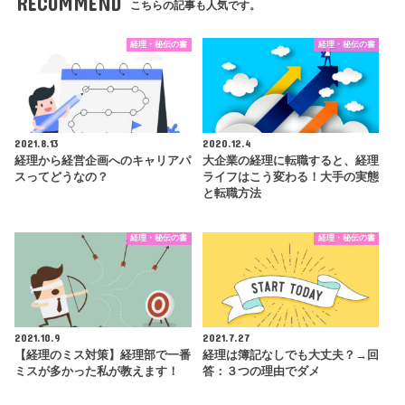
RECOMMEND
こちらの記事も人気です。
経理・秘伝の書
経理・秘伝の書
2021.8.13
2020.12.4
経理から経営企画へのキャリアパ
大企業の経理に転職すると、経理
スってどうなの？
ライフはこう変わる！大手の実態
と転職方法
経理・秘伝の書
経理・秘伝の書
2021.10.9
2021.7.27
【経理のミス対策】経理部で一番
経理は簿記なしでも大丈夫？→回
ミスが多かった私が教えます！
答：３つの理由でダメ