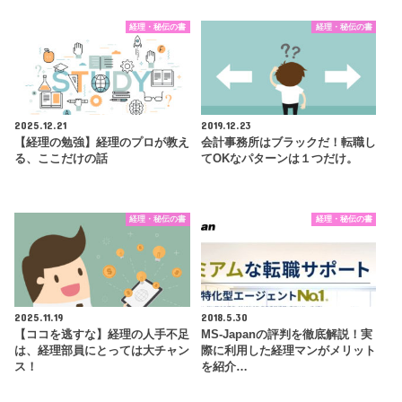
経理・秘伝の書
経理・秘伝の書
2025.12.21
2019.12.23
【経理の勉強】経理のプロが教え
会計事務所はブラックだ！転職し
る、ここだけの話
てOKなパターンは１つだけ。
経理・秘伝の書
経理・秘伝の書
2025.11.19
2018.5.30
【ココを逃すな】経理の人手不足
MS-Japanの評判を徹底解説！実
は、経理部員にとっては大チャン
際に利用した経理マンがメリット
ス！
を紹介…