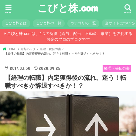
こびと株.com
menu
search
こびと株とは
こびと株の一覧
カテゴリの一覧
当サイトについて
こびと株.comは、4つの所得（給与、配当、不動産、事業）を強化する
お金のプロのブログです
HOME
給与ハック
経理・秘伝の書
【経理の転職】内定獲得後の流れ。迷う！転職すべきか辞退すべきか！？
2017.03.30
2020.09.25
経理・秘伝の書
【経理の転職】内定獲得後の流れ。迷う！転
職すべきか辞退すべきか！？