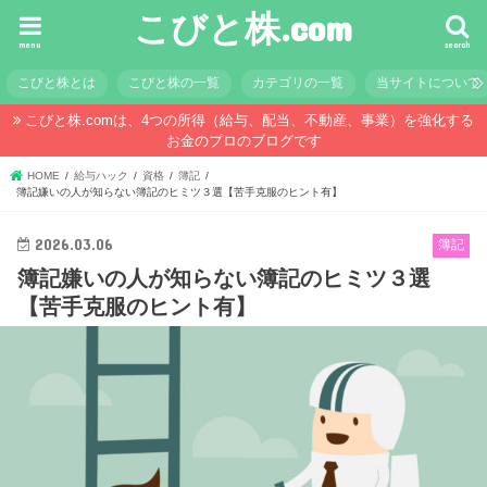
こびと株.com
menu
search
こびと株とは
こびと株の一覧
カテゴリの一覧
当サイトについて
こびと株.comは、4つの所得（給与、配当、不動産、事業）を強化する
お金のプロのブログです
HOME
給与ハック
資格
簿記
簿記嫌いの人が知らない簿記のヒミツ３選【苦手克服のヒント有】
2026.03.06
簿記
簿記嫌いの人が知らない簿記のヒミツ３選
【苦手克服のヒント有】