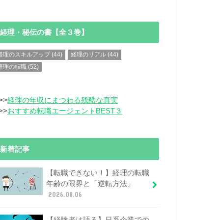
経理・秘伝の書【全３巻】
経理のスキルアップ
(44)
経理のリアル
(44)
経理の転職
(52)
>>
経理の年収にまつわる残酷な真実
>>
おすすめ転職エージェントBEST３
新着記事
【転職できない！】経理の転職
年齢の限界と「逆転方法」
2026.08.06