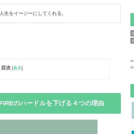
人生をイージーにしてくれる。
>
>
目次
[
表示
]
FIREのハードルを下げる４つの理由