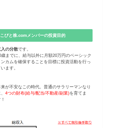
こびと株.comメンバーの投資目的
収入の分散
です。
40歳までに、給与以外に月額20万円のベーシック
インカムを確保することを目標に投資活動を行っ
ています。
将来が不安なこの時代。普通のサラリーマンなり
に、
4つの財布(給与/配当/不動産/副業)
を育てま
す！