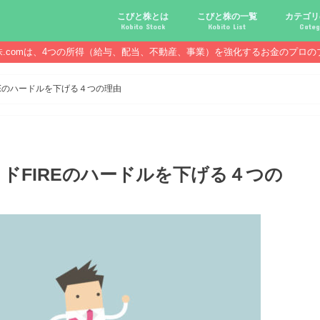
こびと株とは
こびと株の一覧
カテゴリ
Kobito Stock
Kobito List
Categ
株.comは、4つの所得（給与、配当、不動産、事業）を強化するお金のプロの
こびと株投資を始める前に
こびと株の10条件
こびと株のメリット,デメリット
こびと株の投資10原則
こびと株投資のモデル紹介
こびとNo.2169 CDS
こびとNo.4762 エックスネッ
こびとNo.7751 キヤノン
こびとNo.7820 ニホンフラッ
こびとNo.7921 宝印刷
こびとNo.9986 蔵王産業
こびと株.
給与ハッ
副業ハッ
配当金ハ
年金ハッ
倹約ハッ
マジメな
配当金が
配当金が
債券・投
口座開設
必ず知っ
Eのハードルを下げる４つの理由
ドFIREのハードルを下げる４つの