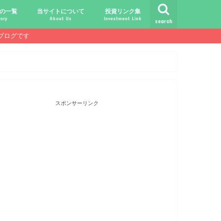
の一覧
当サイトについて
投資リンク集
ory
About Us
Investment Link
search
ブログです
ト
シュ
comライフ
ク
ク
ック
ク
ク
だけじゃ報われない時代？
守る、今-老後-子供達！
あればこんなに遊べる！
信・中古１Rとの違い
！こびと探しの旅へ！
ておきたい専門用語集
こびと株.comの運営者
免責事項／プライバシーポリシー
お問合せ
サラリーマンライフ
就職活動
転職活動
経理・秘伝の書
FP(ファイナンシャルプランナー)
USCPA(米国公認会計士)
ビジネス会計検定
証券アナリスト
簿記
TOEIC
配当金投資のヒント
配当ランキング
こびと株
倹約・省エネ生活
楽天経済圏
スポンサーリンク