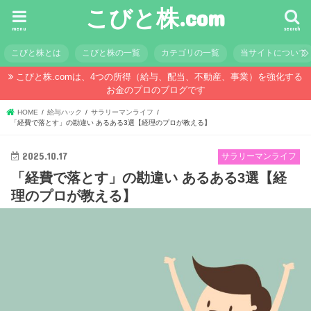
こびと株.com
menu
search
こびと株とは
こびと株の一覧
カテゴリの一覧
当サイトについて
こびと株.comは、4つの所得（給与、配当、不動産、事業）を強化する
お金のプロのブログです
HOME
給与ハック
サラリーマンライフ
「経費で落とす」の勘違い あるある3選【経理のプロが教える】
2025.10.17
サラリーマンライフ
「経費で落とす」の勘違い あるある3選【経
理のプロが教える】