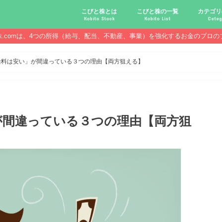
こびと株とは
こびと株の一覧
カテゴリ
Kobito Stock
Kobito List
Categ
株.comは、4つの所得（給与、配当、不動産、事業）を強化するお金のプロの
こびと株投資を始める前に
こびと株の10条件
こびと株のメリット,デメリット
こびと株の投資10原則
こびと株投資のモデル紹介
こびとNo.2169 CDS
こびとNo.4762 エックスネッ
こびとNo.7751 キヤノン
こびとNo.7820 ニホンフラッ
こびとNo.7921 宝印刷
こびとNo.9986 蔵王産業
こびと株.
給与ハッ
副業ハッ
配当金ハ
年金ハッ
倹約ハッ
マジメな
配当金が
配当金が
債券・投
口座開設
必ず知っ
給料は安い」が間違っている３つの理由【両方狙える】
が間違っている３つの理由【両方狙