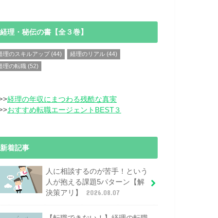
経理・秘伝の書【全３巻】
経理のスキルアップ
(44)
経理のリアル
(44)
経理の転職
(52)
>>
経理の年収にまつわる残酷な真実
>>
おすすめ転職エージェントBEST３
新着記事
人に相談するのが苦手！という
人が抱える課題5パターン【解
決策アリ】
2026.08.07