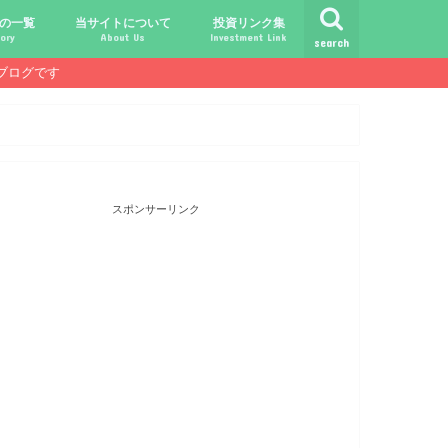
の一覧
当サイトについて
投資リンク集
ory
About Us
Investment Link
search
ブログです
ト
シュ
comライフ
ク
ク
ック
ク
ク
だけじゃ報われない時代？
守る、今-老後-子供達！
あればこんなに遊べる！
信・中古１Rとの違い
！こびと探しの旅へ！
ておきたい専門用語集
こびと株.comの運営者
免責事項／プライバシーポリシー
お問合せ
サラリーマンライフ
就職活動
転職活動
経理・秘伝の書
FP(ファイナンシャルプランナー)
USCPA(米国公認会計士)
ビジネス会計検定
証券アナリスト
簿記
TOEIC
配当金投資のヒント
配当ランキング
こびと株
倹約・省エネ生活
楽天経済圏
スポンサーリンク