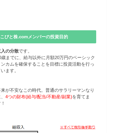
こびと株.comメンバーの投資目的
収入の分散
です。
40歳までに、給与以外に月額20万円のベーシック
インカムを確保することを目標に投資活動を行っ
ています。
将来が不安なこの時代。普通のサラリーマンなり
に、
4つの財布(給与/配当/不動産/副業)
を育てま
す！