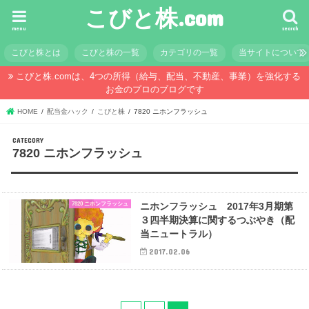
こびと株.com
menu
search
こびと株とは
こびと株の一覧
カテゴリの一覧
当サイトについて
こびと株.comは、4つの所得（給与、配当、不動産、事業）を強化する
お金のプロのブログです
HOME
配当金ハック
こびと株
7820 ニホンフラッシュ
7820 ニホンフラッシュ
7820 ニホンフラッシュ
ニホンフラッシュ 2017年3月期第
３四半期決算に関するつぶやき（配
当ニュートラル）
2017.02.06