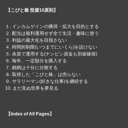
【こびと株 投資10原則】
１. インカムゲインの獲得・拡大を目的とする
２. 配当は複利運用せず全て生活・趣味に使う
３. 利益の最大化を目指さない
４. 時間的制限(いつまでにいくら)を設けない
５. 余資で運用する(ナンピン資金も別途確保)
６. 毎年、一定額分を購入する
７. 銘柄は十分に分散する
８. 取得した「こびと株」は売らない
９. サラリーマン(好きな仕事)を継続する
10. まだ見ぬ世界を夢見る
【Index of All Pages】