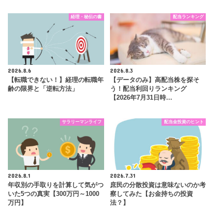
経理・秘伝の書
配当ランキング
2026.8.6
2026.8.3
【転職できない！】経理の転職年
【データのみ】高配当株を探そ
齢の限界と「逆転方法」
う！配当利回りランキング
【2026年7月31日時…
サラリーマンライフ
配当金投資のヒント
2026.8.1
2026.7.31
年収別の手取りを計算して気がつ
庶民の分散投資は意味ないのか考
いた5つの真実【300万円～1000
察してみた【お金持ちの投資
万円】
法？】