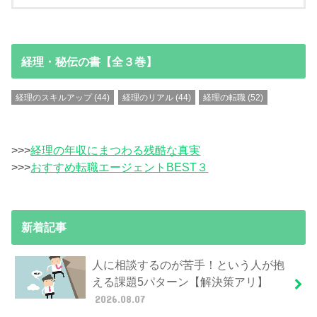
経理・秘伝の書【全３巻】
経理のスキルアップ
(44)
経理のリアル
(44)
経理の転職
(52)
>>>
経理の年収にまつわる残酷な真実
>>>
おすすめ転職エージェントBEST３
新着記事
人に相談するのが苦手！という人が抱
える課題5パターン【解決策アリ】
2026.08.07