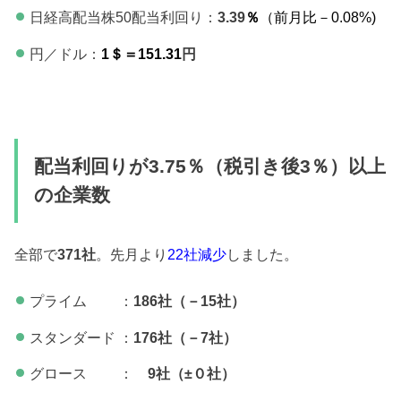
日経高配当株50配当利回り：
3.39
％
（前月比－0.08
%)
円／ドル：
1＄＝151.31
円
配当利回りが3.75％（税引き後3％）以上
の企業数
全部で
371社
。先月より
22社減少
しました。
プライム ：
186社（－15社）
スタンダード ：
176社（－7社）
グロース ：
9
社（±０
社）