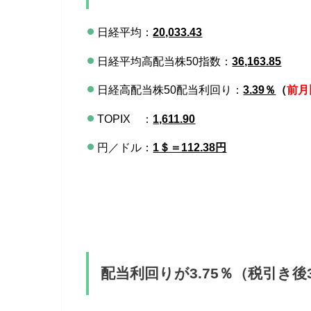
日経平均：
20,033.43
日経平均高配当株50指数：
36,163.85
日経高配当株50配当利回り：
3.39％
（
前月
TOPIX ：
1,611.90
円／ドル：
1＄＝112.38円
配当利回りが3.75％（税引き