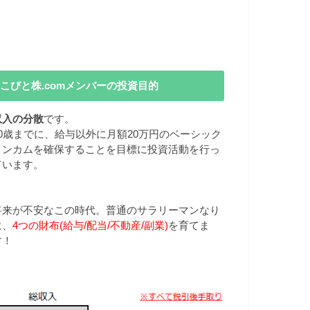
こびと株.comメンバーの投資目的
収入の分散
です。
40歳までに、給与以外に月額20万円のベーシック
インカムを確保することを目標に投資活動を行っ
ています。
将来が不安なこの時代。普通のサラリーマンなり
に、
4つの財布(給与/配当/不動産/副業)
を育てま
す！