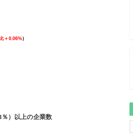
比＋0.06%
）
後3％）以上の企業数