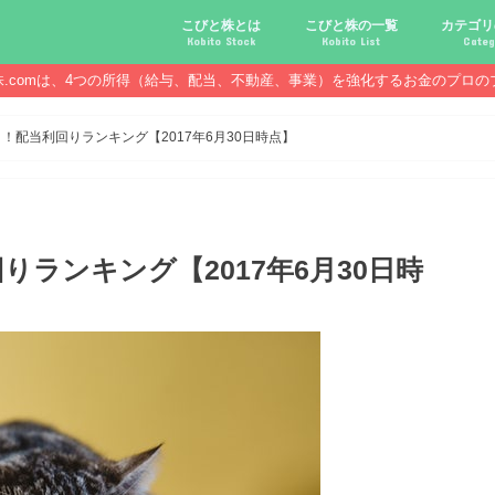
こびと株とは
こびと株の一覧
カテゴリ
Kobito Stock
Kobito List
Categ
株.comは、4つの所得（給与、配当、不動産、事業）を強化するお金のプロの
こびと株投資を始める前に
こびと株の10条件
こびと株のメリット,デメリット
こびと株の投資10原則
こびと株投資のモデル紹介
こびとNo.2169 CDS
こびとNo.4762 エックスネッ
こびとNo.7751 キヤノン
こびとNo.7820 ニホンフラッ
こびとNo.7921 宝印刷
こびとNo.9986 蔵王産業
こびと株.
給与ハッ
副業ハッ
配当金ハ
年金ハッ
倹約ハッ
マジメな
配当金が
配当金が
債券・投
口座開設
必ず知っ
！配当利回りランキング【2017年6月30日時点】
ランキング【2017年6月30日時