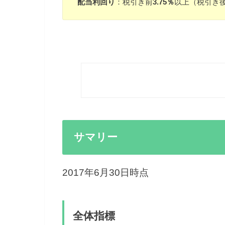
配当利回り
：税引き前
3.75％
以上（税引き
サマリー
2017年6月30日時点
全体指標