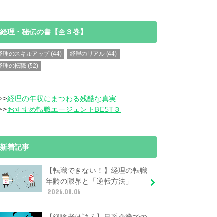
経理・秘伝の書【全３巻】
経理のスキルアップ
(44)
経理のリアル
(44)
経理の転職
(52)
>>
経理の年収にまつわる残酷な真実
>>
おすすめ転職エージェントBEST３
新着記事
【転職できない！】経理の転職
年齢の限界と「逆転方法」
2026.08.06