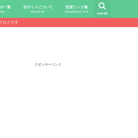
の一覧
当サイトについて
投資リンク集
ory
About Us
Investment Link
search
ブログです
ト
シュ
comライフ
ク
ク
ック
ク
ク
だけじゃ報われない時代？
守る、今-老後-子供達！
あればこんなに遊べる！
信・中古１Rとの違い
！こびと探しの旅へ！
ておきたい専門用語集
こびと株.comの運営者
免責事項／プライバシーポリシー
お問合せ
サラリーマンライフ
就職活動
転職活動
経理・秘伝の書
FP(ファイナンシャルプランナー)
USCPA(米国公認会計士)
ビジネス会計検定
証券アナリスト
簿記
TOEIC
配当金投資のヒント
配当ランキング
こびと株
倹約・省エネ生活
楽天経済圏
スポンサーリンク