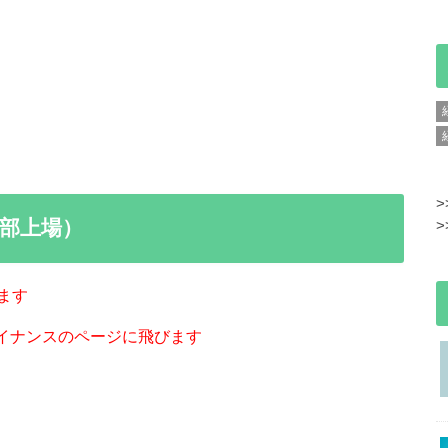
>
部上場）
>
ます
ァイナンスのページに飛びます