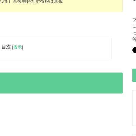
後3％）※復興特別所得税は無視
目次
[
表示
]