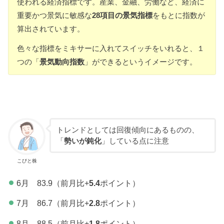
使われる経済指標です。産業、金融、労働など、経済に
重要かつ景気に敏感な
28項目の景気指標
をもとに指数が
算出されています。
色々な指標をミキサーに入れてスイッチをいれると、１
つの「
景気動向指数
」ができるというイメージです。
トレンドとしては回復傾向にあるものの、
「
勢いが鈍化
」している点に注意
こびと株
6月 83.9（前月比+
5.4
ポイント）
7月 86.7（前月比+
2.8
ポイント）
8月 88.5（前月比+
1.8
ポイント）