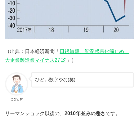
（出典：日本経済新聞「
日銀短観、景況感悪化歯止め
大企業製造業マイナス27
」）
ひどい数字やな(笑)
こびと株
リーマンショック以後の、
2010年並みの悪さ
です。