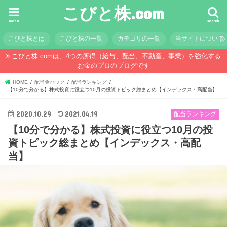
こびと株.com
menu
search
こびと株とは
こびと株の一覧
カテゴリの一覧
当サイトについて
こびと株.comは、4つの所得（給与、配当、不動産、事業）を強化する
お金のプロのブログです
HOME
配当金ハック
配当ランキング
【10分で分かる】株式投資に役立つ10月の投資トピック総まとめ【インデックス・高配当】
2020.10.29
2021.04.19
配当ランキング
【10分で分かる】株式投資に役立つ10月の投
資トピック総まとめ【インデックス・高配
当】