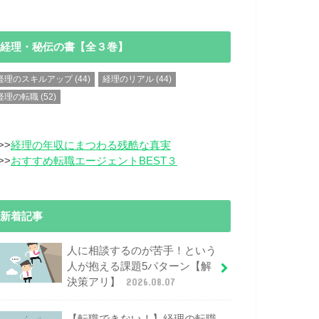
経理・秘伝の書【全３巻】
経理のスキルアップ
(44)
経理のリアル
(44)
経理の転職
(52)
>>
経理の年収にまつわる残酷な真実
>>
おすすめ転職エージェントBEST３
新着記事
人に相談するのが苦手！という
人が抱える課題5パターン【解
決策アリ】
2026.08.07