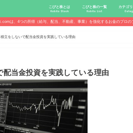
こびと株とは
こびと株の一覧
カテゴリ
Kobito Stock
Kobito List
Categ
株.comは、4つの所得（給与、配当、不動産、事業）を強化するお金のプロの
こびと株投資を始める前に
こびと株の10条件
こびと株のメリット,デメリット
こびと株の投資10原則
こびと株投資のモデル紹介
こびとNo.2169 CDS
こびとNo.4762 エックスネッ
こびとNo.7751 キヤノン
こびとNo.7820 ニホンフラッ
こびとNo.7921 宝印刷
こびとNo.9986 蔵王産業
こびと株.
給与ハッ
副業ハッ
配当金ハ
年金ハッ
倹約ハッ
マジメな
配当金が
配当金が
債券・投
口座開設
必ず知っ
ス積立をしないで配当金投資を実践している理由
で配当金投資を実践している理由