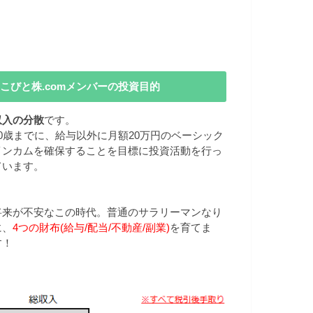
こびと株.comメンバーの投資目的
収入の分散
です。
40歳までに、給与以外に月額20万円のベーシック
インカムを確保することを目標に投資活動を行っ
ています。
将来が不安なこの時代。普通のサラリーマンなり
に、
4つの財布(給与/配当/不動産/副業)
を育てま
す！