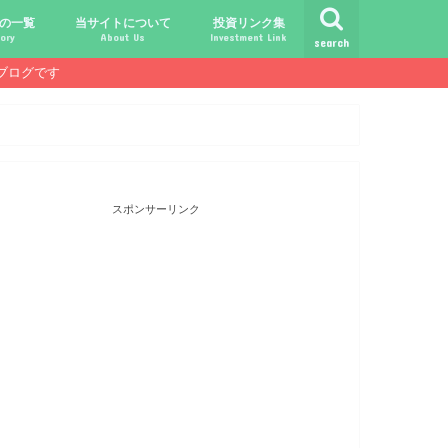
の一覧
当サイトについて
投資リンク集
ory
About Us
Investment Link
search
ブログです
ト
シュ
comライフ
ク
ク
ック
ク
ク
だけじゃ報われない時代？
守る、今-老後-子供達！
あればこんなに遊べる！
信・中古１Rとの違い
！こびと探しの旅へ！
ておきたい専門用語集
こびと株.comの運営者
免責事項／プライバシーポリシー
お問合せ
サラリーマンライフ
就職活動
転職活動
経理・秘伝の書
FP(ファイナンシャルプランナー)
USCPA(米国公認会計士)
ビジネス会計検定
証券アナリスト
簿記
TOEIC
配当金投資のヒント
配当ランキング
こびと株
倹約・省エネ生活
楽天経済圏
スポンサーリンク