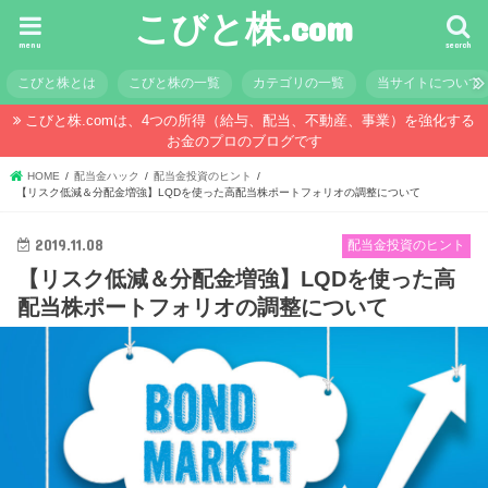
こびと株.com
menu
search
こびと株とは
こびと株の一覧
カテゴリの一覧
当サイトについて
こびと株.comは、4つの所得（給与、配当、不動産、事業）を強化する
お金のプロのブログです
HOME
配当金ハック
配当金投資のヒント
【リスク低減＆分配金増強】LQDを使った高配当株ポートフォリオの調整について
2019.11.08
配当金投資のヒント
【リスク低減＆分配金増強】LQDを使った高
配当株ポートフォリオの調整について