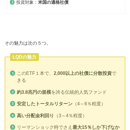
投資対象：
米国の適格社債
その魅力は次の５つ。
LQDの魅力
このETF１本で、
2,000以上の社債に分散投資
で
きる
約3.8兆円の規模
を誇る伝統的人気ファンド
安定したトータルリターン
（4～6％程度）
高い分配金利回り
（3～4％程度）
リーマンショック時でさえ
最大15％しか下げなか