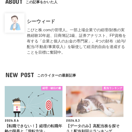
ABOUT
この記事をかいた人
シーウィード
こびと株.comの管理人。一部上場企業での経理/財務の実
務経験10年超、日商簿記1級、証券アナリスト、FP資格を
有する「企業と個人のお金の専門家」。4つの財布（給与/
配当/不動産/事業収入）を駆使して経済的自由を達成する
ことを目標に奮闘中。
NEW POST
このライターの最新記事
経理・秘伝の書
配当ランキング
2026.8.6
2026.8.3
【転職できない！】経理の転職年
【データのみ】高配当株を探そ
齢の限界と「逆転方法」
う！配当利回りランキング