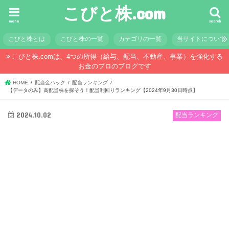
こびと株.com
menu
search
こびと株とは
こびと株の一覧
カテゴリの一覧
当サイトについて
こびと株.comは、4つの所得（給与、配当、不動産、事業）を強化する
お金のプロのブログです
HOME
配当金ハック
配当ランキング
【データのみ】高配当株を探そう！配当利回りランキング【2024年9月30日時点】
2024.10.02
配当ランキング