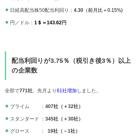
日経高配当株50配当利回り：
4.30
（前月比＋0.15
%)
円／ドル：
1＄＝143.62
円
配当利回りが3.75％（税引き後3％）以上
の企業数
全部で
771社
。先月より
61社増加
しました。
プライム ：
407社（＋32社）
スタンダード ：
345社（＋30社）
グロース ：
19社（－1
社）