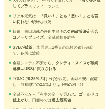
3月の日本株は、中旬で下落したが、
下旬で巻き返
してプラス
でフィニッシュ
リアル景気は、
「良い！」とも「悪い！」とも言
い切れない
曖昧な状況
日銀、黒田総裁の任期中最後の
金融政策決定会合
はノーサプライズ
。金融緩和を維持
SVBが破綻
。米国史上2番目の規模の銀行破綻
で、各所に波紋
金融システム不安から、
クレディ・スイスが破綻
危機→UBSに買収される
FOMCで
0.25％の利上げ
が決定。金融不安に配慮
し、当初想定の0.5%よりは小幅の利上げ
金融不安から「有事の金」が買われ、
ゴールドは
値上がり
。円価格では
過去最高値