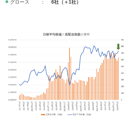
グロース ：
6社（＋1社）