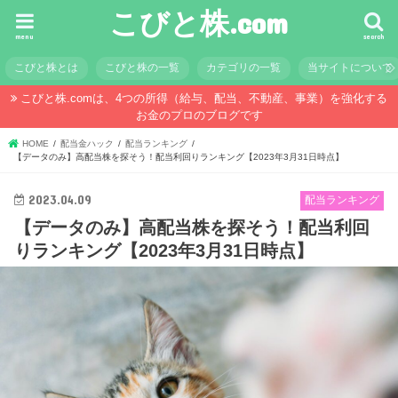
こびと株.com
menu
search
こびと株とは
こびと株の一覧
カテゴリの一覧
当サイトについて
こびと株.comは、4つの所得（給与、配当、不動産、事業）を強化する
お金のプロのブログです
HOME
配当金ハック
配当ランキング
【データのみ】高配当株を探そう！配当利回りランキング【2023年3月31日時点】
2023.04.09
配当ランキング
【データのみ】高配当株を探そう！配当利回
りランキング【2023年3月31日時点】