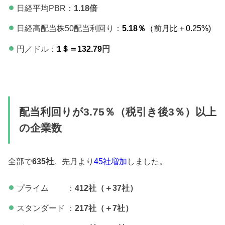
日経平均PBR：
1.18倍
日経高配当株50配当利回り：
5.18％
（前月比＋0.25%)
円／ドル：
1＄＝132.79
円
配当利回りが3.75％（税引き後3％）以上
の企業数
全部で
635社
。先月より
45社増加
しました。
プライム ：
412社（＋37社）
スタンダード ：
217社（＋7社）