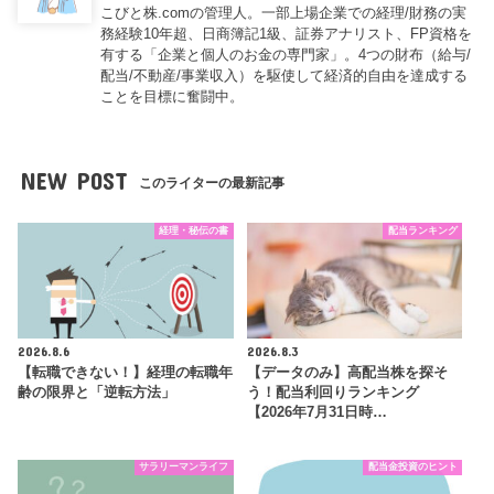
こびと株.comの管理人。一部上場企業での経理/財務の実
務経験10年超、日商簿記1級、証券アナリスト、FP資格を
有する「企業と個人のお金の専門家」。4つの財布（給与/
配当/不動産/事業収入）を駆使して経済的自由を達成する
ことを目標に奮闘中。
NEW POST
このライターの最新記事
経理・秘伝の書
配当ランキング
2026.8.6
2026.8.3
【転職できない！】経理の転職年
【データのみ】高配当株を探そ
齢の限界と「逆転方法」
う！配当利回りランキング
【2026年7月31日時…
サラリーマンライフ
配当金投資のヒント