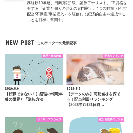
務経験10年超、日商簿記1級、証券アナリスト、FP資格を
有する「企業と個人のお金の専門家」。4つの財布（給与/
配当/不動産/事業収入）を駆使して経済的自由を達成する
ことを目標に奮闘中。
NEW POST
このライターの最新記事
経理・秘伝の書
配当ランキング
2026.8.6
2026.8.3
【転職できない！】経理の転職年
【データのみ】高配当株を探そ
齢の限界と「逆転方法」
う！配当利回りランキング
【2026年7月31日時…
サラリーマンライフ
配当金投資のヒント