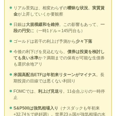
リアル景気は、相変わらずの
曖昧な状況
。
実質賃
金
が上昇していくか要観察
日銀は
大規模緩和を維持
。この影響もあって、
一
段の円安
に（一時1ドル＝145円台も）
ゴールドは若干の利上げ予測から
少々下落
今後の利下げを見込むなら、
債券は投資を検討し
ても良い水準
か？満期までの保有が可能な生債券
も選択余地アリ
米国高配当ETFは年初来リターンがマイナス
。長
期投資の目線では悪くない利回り
FOMCでは、
利上げ見送り
。11会合ぶりの一時停
止
S&P500は強気相場入り
（ナスダックも年初来
+32.74％で絶好調）。世界23ヵ国が強気相場の水