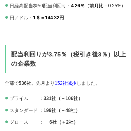
日経高配当株50配当利回り：
4.26％
（前月比－0.25%)
円／ドル：
1＄＝144.32
円
配当利回りが3.75％（税引き後3％）以上
の企業数
全部で
536社
。先月より
152社減少
しました。
プライム ：
331社（－106社）
スタンダード ：
199社（－48社）
グロース ：
6社（＋2社）