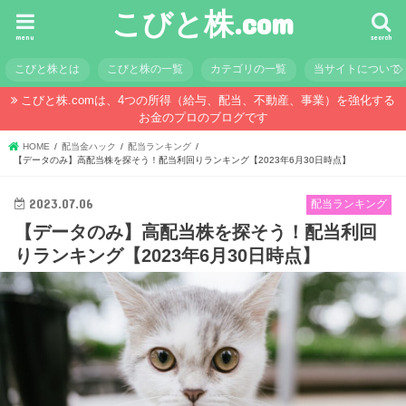
こびと株.com
menu
search
こびと株とは
こびと株の一覧
カテゴリの一覧
当サイトについて
こびと株.comは、4つの所得（給与、配当、不動産、事業）を強化する
お金のプロのブログです
HOME
配当金ハック
配当ランキング
【データのみ】高配当株を探そう！配当利回りランキング【2023年6月30日時点】
2023.07.06
配当ランキング
【データのみ】高配当株を探そう！配当利回
りランキング【2023年6月30日時点】