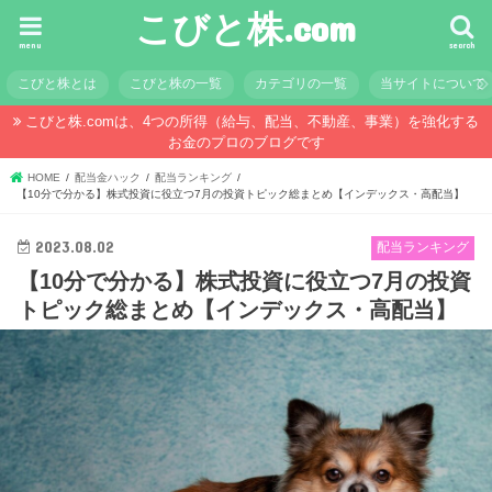
こびと株.com
menu
search
こびと株とは
こびと株の一覧
カテゴリの一覧
当サイトについて
こびと株.comは、4つの所得（給与、配当、不動産、事業）を強化する
お金のプロのブログです
HOME
配当金ハック
配当ランキング
【10分で分かる】株式投資に役立つ7月の投資トピック総まとめ【インデックス・高配当】
2023.08.02
配当ランキング
【10分で分かる】株式投資に役立つ7月の投資
トピック総まとめ【インデックス・高配当】