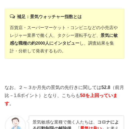
補足：景気ウォッチャー指数とは
百貨店・スーパーマーケット・コンビニなどの小売店や
レジャー業界で働く人、タクシー運転手など、
景気に敏
感な職種の約2000人にインタビュー
し、調査結果を集
計・分析して発表するもの。
なお、２～３か月先の景気の先行きに関しては
52.8
（前月
比－1.6ポイント）となり、こちらも
50を上回っていま
す
。
景気敏感な業種で働く人たちは、
コロナによ
る行動制限の解除後
、「
景気は良い
」と考え