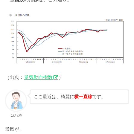
（出典：
景気動向指数
）
ここ最近は、綺麗に
横一直線
です。
こびと株
景気が、