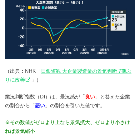
（出典：NHK「
日銀短観 大企業製造業の景気判断 7期ぶ
りに改善
」）
業況判断指数（DI）は、景況感が「
良い
」と答えた企業
の割合から「
悪い
」の割合を引いた値です。
※その数値がゼロより上なら景気拡大、ゼロより小さけ
れば景気縮小