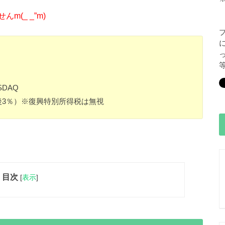
(_ _”m)
DAQ
後3％）※復興特別所得税は無視
目次
[
表示
]