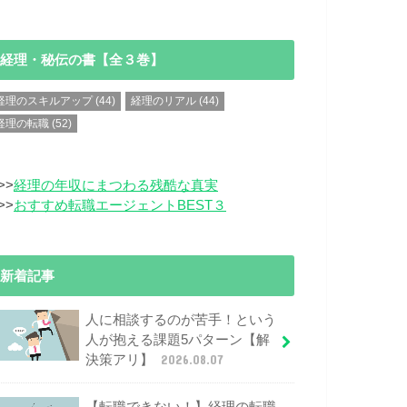
経理・秘伝の書【全３巻】
経理のスキルアップ
(44)
経理のリアル
(44)
経理の転職
(52)
>>
経理の年収にまつわる残酷な真実
>>
おすすめ転職エージェントBEST３
新着記事
人に相談するのが苦手！という
人が抱える課題5パターン【解
決策アリ】
2026.08.07