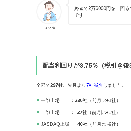
終値で2万6000円を上回る
です
こびと株
配当利回りが3.75％（税引き
全部で
297社
。先月より
7社減少
しました。
一部上場 ：
230社
（前月比+1社）
二部上場 ：
27社
（前月比+1社）
JASDAQ上場 ：
40社
（前月比 -9社）