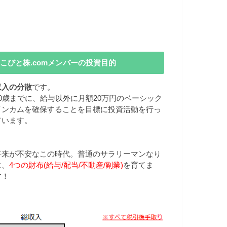
こびと株.comメンバーの投資目的
収入の分散
です。
40歳までに、給与以外に月額20万円のベーシック
インカムを確保することを目標に投資活動を行っ
ています。
将来が不安なこの時代。普通のサラリーマンなり
に、
4つの財布(給与/配当/不動産/副業)
を育てま
す！