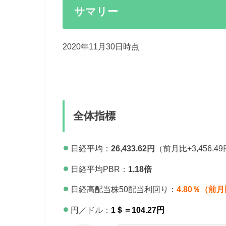
サマリー
2020年11月30日時点
全体指標
日経平均：
26,433.62円
（前月比+3,456.4
日経平均PBR：
1.18倍
日経高配当株50配当利回り：
4.80％（前月比
円／ドル：
1＄＝104.27
円