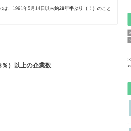
のは、1991年5月14日以来
約29年半ぶり（！）
のこと
>
後3％）以上の企業数
>