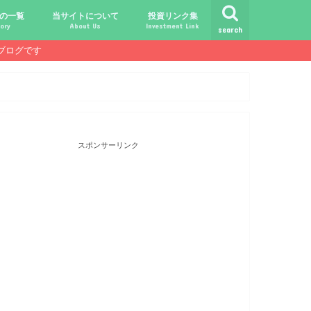
の一覧
当サイトについて
投資リンク集
ory
About Us
Investment Link
search
ブログです
ト
シュ
comライフ
ク
ク
ック
ク
ク
だけじゃ報われない時代？
守る、今-老後-子供達！
あればこんなに遊べる！
信・中古１Rとの違い
！こびと探しの旅へ！
ておきたい専門用語集
こびと株.comの運営者
免責事項／プライバシーポリシー
お問合せ
サラリーマンライフ
就職活動
転職活動
経理・秘伝の書
FP(ファイナンシャルプランナー)
USCPA(米国公認会計士)
ビジネス会計検定
証券アナリスト
簿記
TOEIC
配当金投資のヒント
配当ランキング
こびと株
倹約・省エネ生活
楽天経済圏
スポンサーリンク