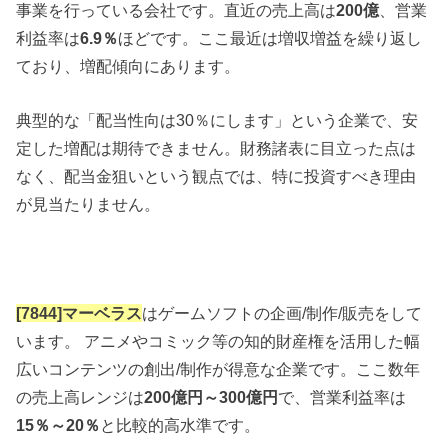
事業を行っている会社です。直近の売上高は
200億
、営業
利益率は
6.9％
ほどです。ここ最近は増収増益を繰り返し
ており、増配傾向にあります。
典型的な「配当性向は30％にします」という企業で、安
定した増配は期待できません。財務諸表に目立った点は
なく、配当金狙いという観点では、特に投資すべき理由
が見当たりません。
[7844]マーベラス
はゲームソフトの企画/制作/販売をして
います。 アニメやコミック等の知的財産権を活用した幅
広いコンテンツの創出/制作が得意な企業です。ここ数年
の売上高レンジは
200億円～300億円
で、営業利益率は
15％～20％
と比較的高水準です。