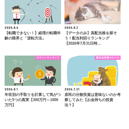
2026.8.6
2026.8.3
【転職できない！】経理の転職年
【データのみ】高配当株を探そ
齢の限界と「逆転方法」
う！配当利回りランキング
【2026年7月31日時…
サラリーマンライフ
配当金投資のヒント
2026.8.1
2026.7.31
年収別の手取りを計算して気がつ
庶民の分散投資は意味ないのか考
いた5つの真実【300万円～1000
察してみた【お金持ちの投資
万円】
法？】