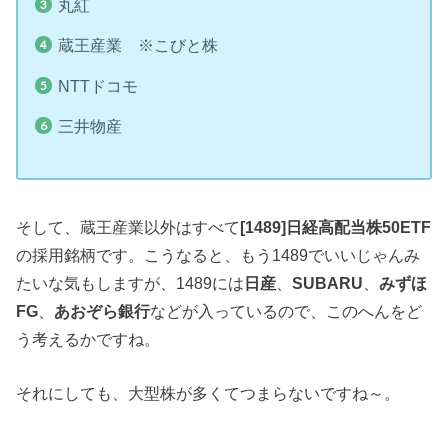
丸紅
蔵王産業 ※こびと株
NTTドコモ
三井物産
そして、蔵王産業以外はすべて
[1489]日経高配当株50ETF
の採用銘柄です。こうなると、もう1489でいいじゃんみ
たいな気もしますが、1489には
日産
、
SUBARU
、
みずほ
FG
、
あおぞら銀行
などが入っているので、このへんをど
う考えるかですね。
それにしても、大型株が多くてつまらないですね～。