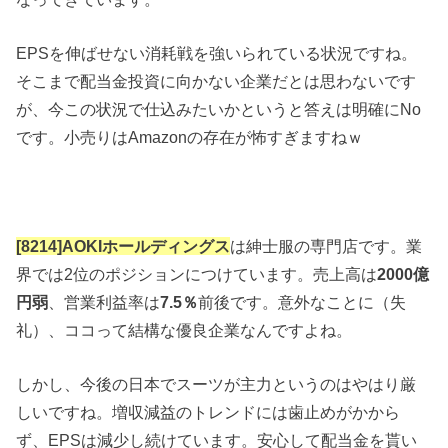
EPSを伸ばせない消耗戦を強いられている状況ですね。
そこまで配当金投資に向かない企業だとは思わないです
が、今この状況で仕込みたいかというと答えは明確にNo
です。小売りはAmazonの存在が怖すぎますねｗ
[8214]AOKIホールディングス
は紳士服の専門店です。業
界では2位のポジションにつけています。売上高は
2000億
円弱
、営業利益率は
7.5％
前後です。意外なことに（失
礼）、ココって結構な優良企業なんですよね。
しかし、今後の日本でスーツが主力というのはやはり厳
しいですね。増収減益のトレンドには歯止めがかから
ず、EPSは減少し続けています。安心して配当金を貰い