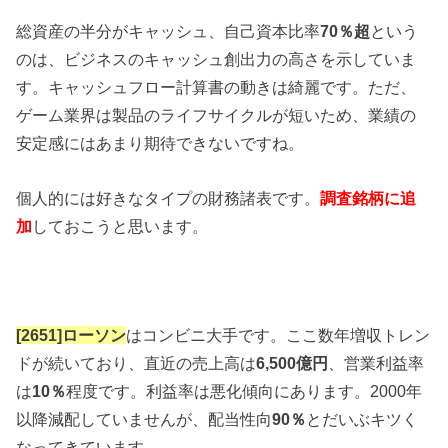
総資産の半分がキャッシュ、自己資本比率
70％超
という
のは、ビジネスのキャッシュ創出力の高さを示していま
す。キャッシュフロー計算書の動きは綺麗です。ただ、
ゲーム業界は製品のライフサイクルが短いため、業績の
安定感にはあまり期待できないですね。
個人的には好きなタイプの財務諸表です。
調査銘柄に追
加
しておこうと思います。
[2651]ローソン
はコンビニ大手です。ここ数年増収トレン
ドが続いており、直近の売上高は
6,500億円
、営業利益率
は
10％
程度です。利益率は悪化傾向にあります。2000年
以降減配していませんが、配当性向
90％
とだいぶキツく
なってきています。