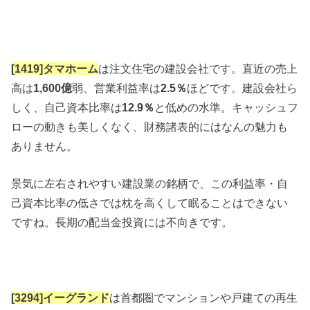
[1419]タマホーム
は注文住宅の建設会社です。直近の売上
高は
1,600億
弱、営業利益率は
2.5％
ほどです。建設会社ら
しく、自己資本比率は
12.9％
と低めの水準。キャッシュフ
ローの動きも美しくなく、財務諸表的にはなんの魅力も
ありません。
景気に左右されやすい建設業の銘柄で、この利益率・自
己資本比率の低さでは枕を高くして眠ることはできない
ですね。長期の配当金投資には不向きです。
[3294]イーグランド
は首都圏でマンションや戸建ての再生