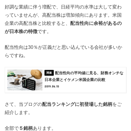
好調な業績に伴う増配で、日経平均の水準は大して変わ
っていませんが、高配当株は増加傾向にあります。米国
企業の高配当株と比較すると、
配当性向に余裕があるの
が日本株の特徴
です。
配当性向は30％が正義だと思い込んでいる会社が多いか
らですね。
配当性向の平均値に見る、財務オンチな
日本企業とイケメン米国企業の比較
2019.06.15
さて、当ブログの
配当ランキングに初登場した銘柄
をご
紹介します。
全部で
５銘柄
あります。