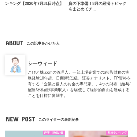
ンキング【2020年7月31日時点】
資の下準備！8月の経済トピック
をまとめてチ…
ABOUT
この記事をかいた人
シーウィード
こびと株.comの管理人。一部上場企業での経理/財務の実
務経験10年超、日商簿記1級、証券アナリスト、FP資格を
有する「企業と個人のお金の専門家」。4つの財布（給与/
配当/不動産/事業収入）を駆使して経済的自由を達成する
ことを目標に奮闘中。
NEW POST
このライターの最新記事
経理・秘伝の書
配当ランキング