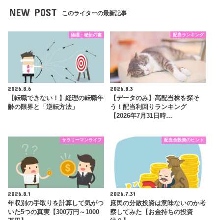
NEW POST
このライターの最新記事
経理・秘伝の書
配当ランキング
2026.8.6
2026.8.3
【転職できない！】経理の転職年
【データのみ】高配当株を探そ
齢の限界と「逆転方法」
う！配当利回りランキング
【2026年7月31日時…
サラリーマンライフ
配当金投資のヒント
2026.8.1
2026.7.31
年収別の手取りを計算して気がつ
庶民の分散投資は意味ないのか考
いた5つの真実【300万円～1000
察してみた【お金持ちの投資