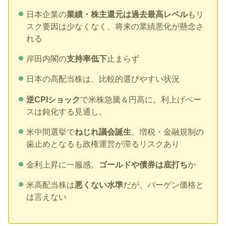
日本企業の
業績・株主還元は過去最高レベル
もリ
スク要因は少なくなく、将来の業績悪化が懸念さ
れる
岸田内閣の
支持率低下
止まらず
日本の高配当株は、比較的選びやすい状況
逆CPIショック
で米株急騰＆円高に。利上げペー
スは鈍化する見通し。
米中間選挙で
ねじれ議会誕生
、増税・金融規制の
歯止めとなるも政権運営が滞るリスクあり
金利上昇に一服感。
ゴールドや債券は底打ち
か
米高配当株は
悪くない水準
だが、バーゲン価格と
は言えない