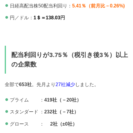
日経高配当株50配当利回り：
5.41％（前月比－0.26%)
円／ドル：
1＄＝138.03
円
配当利回りが3.75％（税引き後3％）以上
の企業数
全部で
653
社
。先月より
27社減少
しました。
プライム ：
419社（－20社）
スタンダード ：
232社（－7社）
グロース ：
2社（±0社）