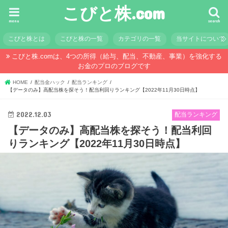
こびと株.com
menu
search
こびと株とは
こびと株の一覧
カテゴリの一覧
当サイトについて
こびと株.comは、4つの所得（給与、配当、不動産、事業）を強化する
お金のプロのブログです
HOME
配当金ハック
配当ランキング
【データのみ】高配当株を探そう！配当利回りランキング【2022年11月30日時点】
2022.12.03
配当ランキング
【データのみ】高配当株を探そう！配当利回
りランキング【2022年11月30日時点】