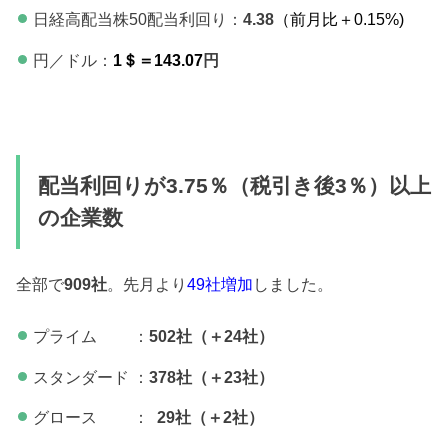
日経高配当株50配当利回り：
4.38
（前月比＋0.15
%)
円／ドル：
1＄＝143.07
円
配当利回りが3.75％（税引き後3％）以上
の企業数
全部で
909社
。先月より
49社増加
しました。
プライム ：
502社（＋24社）
スタンダード ：
378社（＋23社）
グロース ：
29社（＋2
社）