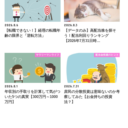
2026.8.6
2026.8.3
【転職できない！】経理の転職年
【データのみ】高配当株を探そ
齢の限界と「逆転方法」
う！配当利回りランキング
【2026年7月31日時…
サラリーマンライフ
配当金投資のヒント
2026.8.1
2026.7.31
年収別の手取りを計算して気がつ
庶民の分散投資は意味ないのか考
いた5つの真実【300万円～1000
察してみた【お金持ちの投資
万円】
法？】