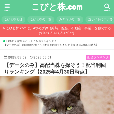
こびと株.com
menu
search
こびと株とは
こびと株の一覧
カテゴリの一覧
当サイトについて
こびと株.comは、4つの所得（給与、配当、不動産、事業）を強化する
お金のプロのブログです
HOME
配当金ハック
配当ランキング
【データのみ】高配当株を探そう！配当利回りランキング【2025年4月30日時点】
2025.05.02
2025.05.31
配当ランキング
【データのみ】高配当株を探そう！配当利回
りランキング【2025年4月30日時点】