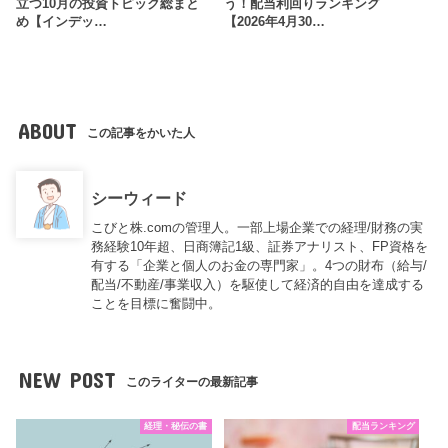
立つ10月の投資トピック総まと
う！配当利回りランキング
め【インデッ…
【2026年4月30…
ABOUT
この記事をかいた人
シーウィード
こびと株.comの管理人。一部上場企業での経理/財務の実
務経験10年超、日商簿記1級、証券アナリスト、FP資格を
有する「企業と個人のお金の専門家」。4つの財布（給与/
配当/不動産/事業収入）を駆使して経済的自由を達成する
ことを目標に奮闘中。
NEW POST
このライターの最新記事
経理・秘伝の書
配当ランキング