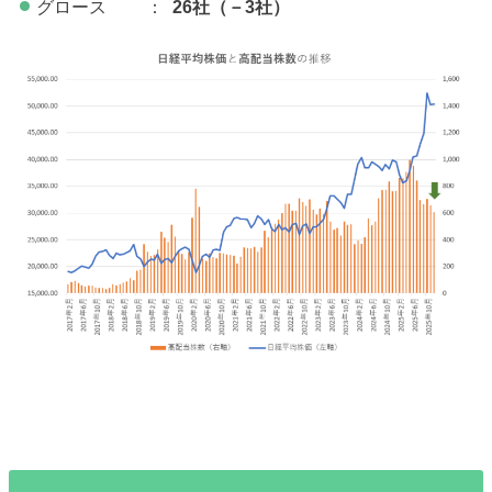
グロース ：
26社（－3
社）