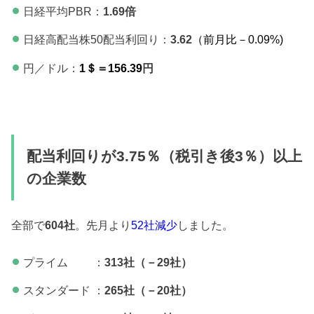
日経平均PBR：
1.69倍
日経高配当株50配当利回り：
3.62
（前月比－0.09
%)
円／ドル：
1＄＝156.39
円
配当利回りが3.75％（税引き後3％）以上
の企業数
全部で
604社
。先月より
52社減少
しました。
プライム ：
313社（－29社）
スタンダード ：
265社（－20社）