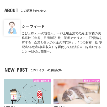
ABOUT
この記事をかいた人
シーウィード
こびと株.comの管理人。一部上場企業での経理/財務の実
務経験10年超、日商簿記1級、証券アナリスト、FP資格を
有する「企業と個人のお金の専門家」。4つの財布（給与/
配当/不動産/事業収入）を駆使して経済的自由を達成する
ことを目標に奮闘中。
NEW POST
このライターの最新記事
経理・秘伝の書
配当ランキング
2026.8.6
2026.8.3