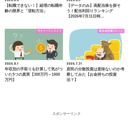
【転職できない！】経理の転職年
【データのみ】高配当株を探そ
齢の限界と「逆転方法」
う！配当利回りランキング
【2026年7月31日時…
サラリーマンライフ
配当金投資のヒント
2026.8.1
2026.7.31
年収別の手取りを計算して気がつ
庶民の分散投資は意味ないのか考
いた5つの真実【300万円～1000
察してみた【お金持ちの投資
万円】
法？】
スポンサーリンク