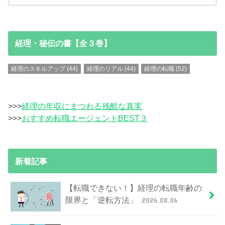
経理・秘伝の書【全３巻】
経理のスキルアップ
(44)
経理のリアル
(44)
経理の転職
(52)
>>>
経理の年収にまつわる残酷な真実
>>>
おすすめ転職エージェントBEST３
新着記事
【転職できない！】経理の転職年齢の
限界と「逆転方法」
2026.08.06