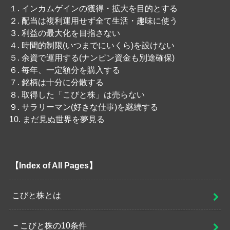
１. インカムゲインの獲得・拡大を目的とする
２. 配当は複利運用せず全て生活・趣味に使う
３. 利益の最大化を目指さない
４. 時間的制限(いつまでにいくら)を設けない
５. 余資で運用する(ナンピン資金も別途確保)
６. 毎年、一定額分を購入する
７. 銘柄は十分に分散する
８. 取得した「こびと株」は売らない
９. サラリーマン(好きな仕事)を継続する
10. まだ見ぬ世界を夢見る
【Index of All Pages】
こびと株とは
こびと株の10条件