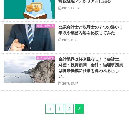
現役経理マンがリアルに語る
2018.05.04
経理・秘伝の書
公認会計士と税理士の７つの違い！
年収や業務内容を比較してみた
2018.01.22
経理・秘伝の書
会計業界は将来性なし！？会計士、
財務・投資顧問、会計・経理事務員
は将来機械に仕事を奪われるらし
い。
2017.03.17
<
1
2
3