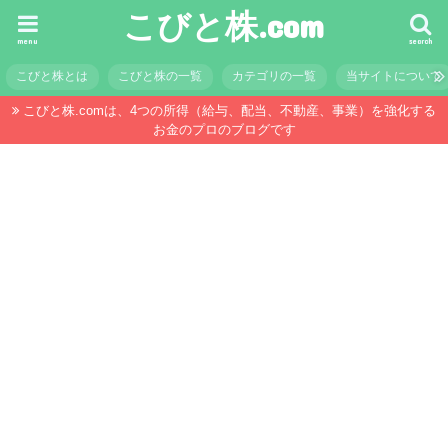
こびと株.com
menu
search
こびと株とは
こびと株の一覧
カテゴリの一覧
当サイトについて
こびと株.comは、4つの所得（給与、配当、不動産、事業）を強化する
お金のプロのブログです