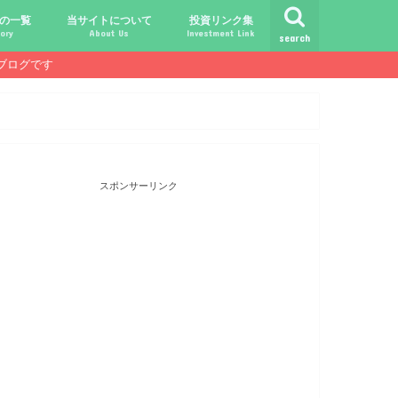
の一覧
当サイトについて
投資リンク集
ory
About Us
Investment Link
search
ブログです
ト
シュ
comライフ
ク
ク
ック
ク
ク
だけじゃ報われない時代？
守る、今-老後-子供達！
あればこんなに遊べる！
信・中古１Rとの違い
！こびと探しの旅へ！
ておきたい専門用語集
こびと株.comの運営者
免責事項／プライバシーポリシー
お問合せ
サラリーマンライフ
就職活動
転職活動
経理・秘伝の書
FP(ファイナンシャルプランナー)
USCPA(米国公認会計士)
ビジネス会計検定
証券アナリスト
簿記
TOEIC
配当金投資のヒント
配当ランキング
こびと株
倹約・省エネ生活
楽天経済圏
スポンサーリンク