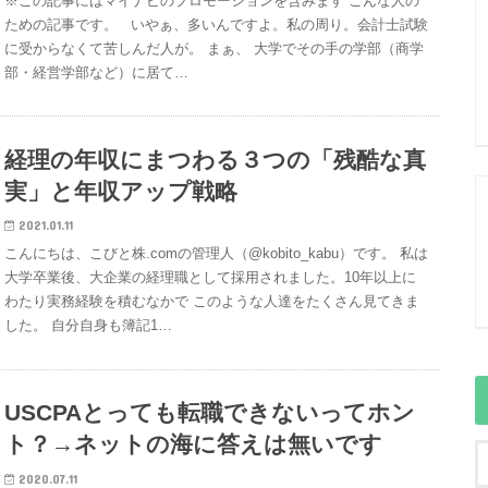
※この記事にはマイナビのプロモーションを含みます こんな人の
ための記事です。 いやぁ、多いんですよ。私の周り。会計士試験
に受からなくて苦しんだ人が。 まぁ、 大学でその手の学部（商学
部・経営学部など）に居て…
経理の年収にまつわる３つの「残酷な真
実」と年収アップ戦略
2021.01.11
こんにちは、こびと株.comの管理人（@kobito_kabu）です。 私は
大学卒業後、大企業の経理職として採用されました。10年以上に
わたり実務経験を積むなかで このような人達をたくさん見てきま
した。 自分自身も簿記1…
USCPAとっても転職できないってホン
ト？→ネットの海に答えは無いです
2020.07.11