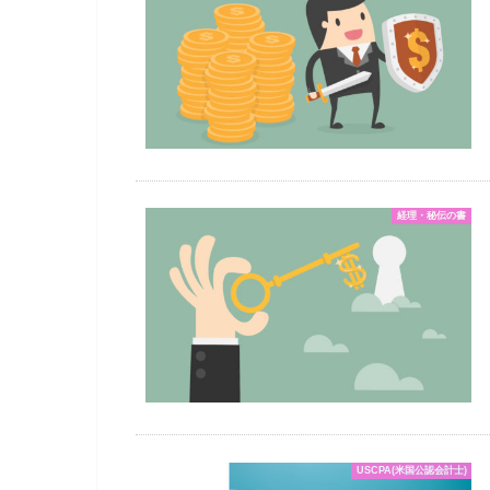
経理・秘伝の書
USCPA(米国公認会計士)