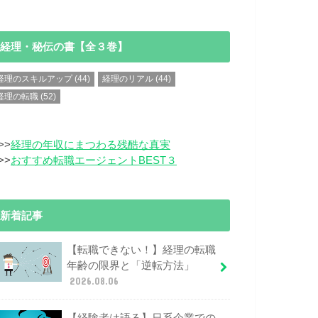
経理・秘伝の書【全３巻】
経理のスキルアップ
(44)
経理のリアル
(44)
経理の転職
(52)
>>
経理の年収にまつわる残酷な真実
>>
おすすめ転職エージェントBEST３
新着記事
【転職できない！】経理の転職
年齢の限界と「逆転方法」
2026.08.06