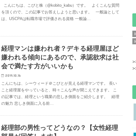
こんにちは、こびと株（@kobito_kabu）です。 よくこんな質問
を頂くので、この記事でお答えしようと思います。 一般論として
は、USCPAは転職市場で評価される資格 一般論…
経理マンは嫌われ者？デキる経理屋ほど
嫌われる傾向にあるので、承認欲求は社
>
会で満たす方がいいかも
>
2019.10.16
こんにちは、シーウィード＠こびとが見える経理マンです。 長い
こと経理屋をやっていると、時々こんな声が聞こえてきます。 こ
の記事では、経理という職業の悲しき側面をご紹介します。 経理
の魅力 悲しき側面に入る前…
経理部の男性ってどうなの？【女性経理