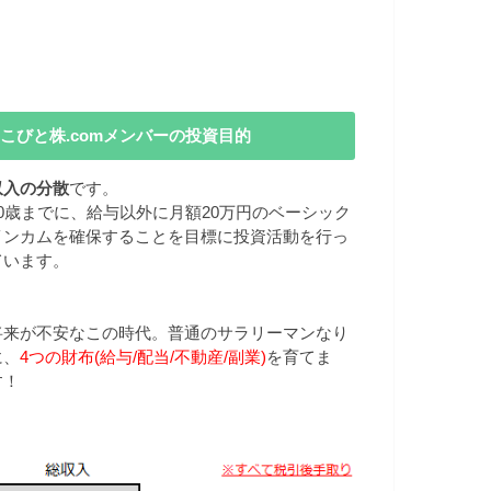
こびと株.comメンバーの投資目的
収入の分散
です。
40歳までに、給与以外に月額20万円のベーシック
インカムを確保することを目標に投資活動を行っ
ています。
将来が不安なこの時代。普通のサラリーマンなり
に、
4つの財布(給与/配当/不動産/副業)
を育てま
す！