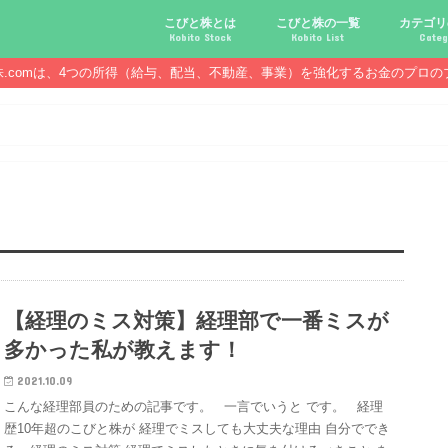
こびと株とは
こびと株の一覧
カテゴリ
Kobito Stock
Kobito List
Categ
株.comは、4つの所得（給与、配当、不動産、事業）を強化するお金のプロの
こびと株投資を始める前に
こびと株の10条件
こびと株のメリット,デメリット
こびと株の投資10原則
こびと株投資のモデル紹介
こびとNo.2169 CDS
こびとNo.4762 エックスネッ
こびとNo.7751 キヤノン
こびとNo.7820 ニホンフラッ
こびとNo.7921 宝印刷
こびとNo.9986 蔵王産業
こびと株.
給与ハッ
副業ハッ
配当金ハ
年金ハッ
倹約ハッ
マジメな
配当金が
配当金が
債券・投
口座開設
必ず知っ
【経理のミス対策】経理部で一番ミスが
多かった私が教えます！
2021.10.09
こんな経理部員のための記事です。 一言でいうと です。 経理
歴10年超のこびと株が 経理でミスしても大丈夫な理由 自分ででき