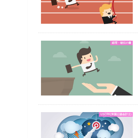
経理・秘伝の書
USCPA(米国公認会計士)