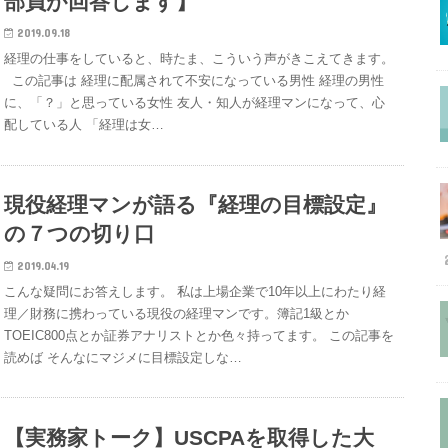
部員が回答します】
2019.09.18
経理の仕事をしていると、時たま、こういう声がきこえてきます。
この記事は 経理に配属されて不安になっている男性 経理の男性
に、「？」と思っている女性 友人・知人が経理マンになって、心
配している人 「経理は女…
現役経理マンが語る『経理の目標設定』
の７つの切り口
2019.04.19
こんな疑問にお答えします。 私は上場企業で10年以上にわたり経
理／財務に携わっている現役の経理マンです。簿記1級とか
TOEIC800点とか証券アナリストとか色々持ってます。 この記事を
読めば そんなにマジメに目標設定しな…
【実務家トーク】USCPAを取得した大