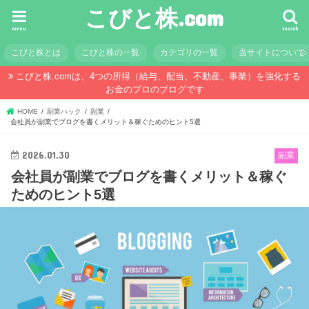
こびと株.com
menu
search
こびと株とは
こびと株の一覧
カテゴリの一覧
当サイトについて
こびと株.comは、4つの所得（給与、配当、不動産、事業）を強化する
お金のプロのブログです
HOME
副業ハック
副業
会社員が副業でブログを書くメリット＆稼ぐためのヒント5選
2026.01.30
副業
会社員が副業でブログを書くメリット＆稼ぐ
ためのヒント5選