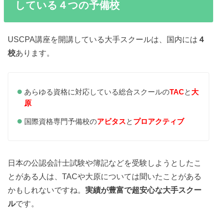
している４つの予備校
USCPA講座を開講している大手スクールは、国内には
４
校
あります。
あらゆる資格に対応している総合スクールの
TAC
と
大
原
国際資格専門予備校の
アビタス
と
プロアクティブ
日本の公認会計士試験や簿記などを受験しようとしたこ
とがある人は、TACや大原については聞いたことがある
かもしれないですね。
実績が豊富で超安心な大手スクー
ル
です。