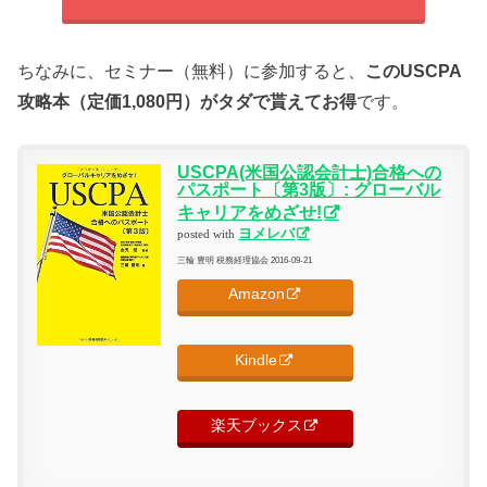
ちなみに、セミナー（無料）に参加すると、
このUSCPA
攻略本（定価1,080円）がタダで貰えてお得
です。
USCPA(米国公認会計士)合格への
パスポート〔第3版〕: グローバル
キャリアをめざせ!
ヨメレバ
posted with
三輪 豊明 税務経理協会 2016-09-21
Amazon
Kindle
楽天ブックス