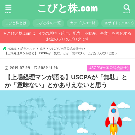
こびと株.com
menu
search
こびと株とは
こびと株の一覧
カテゴリの一覧
当サイトについて
こびと株.comは、4つの所得（給与、配当、不動産、事業）を強化する
お金のプロのブログです
HOME
給与ハック
資格
USCPA(米国公認会計士)
【上場経理マンが語る】USCPAが「無駄」とか「意味ない」とかありえないと思う
2019.07.29
2022.11.24
USCPA(米国公認会計士)
【上場経理マンが語る】USCPAが「無駄」と
か「意味ない」とかありえないと思う