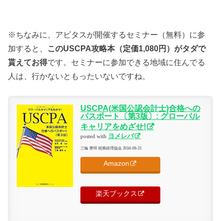
※ちなみに、アビタスが開催するセミナー（無料）に参
加すると、
このUSCPA攻略本（定価1,080円）がタダで
貰えてお得
です。セミナーに参加できる地域に住んでる
人は、行かないともったいないですね。
USCPA(米国公認会計士)合格への
パスポート〔第3版〕: グローバル
キャリアをめざせ!
ヨメレバ
posted with
三輪 豊明 税務経理協会 2016-09-21
Amazon
楽天ブックス