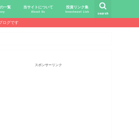
の一覧
当サイトについて
投資リンク集
ory
About Us
Investment Link
search
ブログです
ト
シュ
comライフ
ク
ク
ック
ク
ク
だけじゃ報われない時代？
守る、今-老後-子供達！
あればこんなに遊べる！
信・中古１Rとの違い
！こびと探しの旅へ！
ておきたい専門用語集
こびと株.comの運営者
免責事項／プライバシーポリシー
お問合せ
サラリーマンライフ
就職活動
転職活動
経理・秘伝の書
FP(ファイナンシャルプランナー)
USCPA(米国公認会計士)
ビジネス会計検定
証券アナリスト
簿記
TOEIC
配当金投資のヒント
配当ランキング
こびと株
倹約・省エネ生活
楽天経済圏
スポンサーリンク