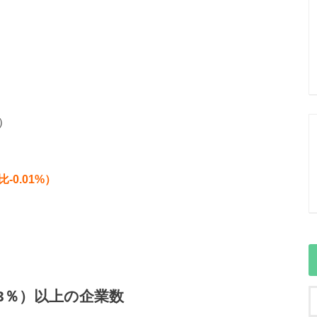
円）
比-0.01%）
後3％）以上の企業数