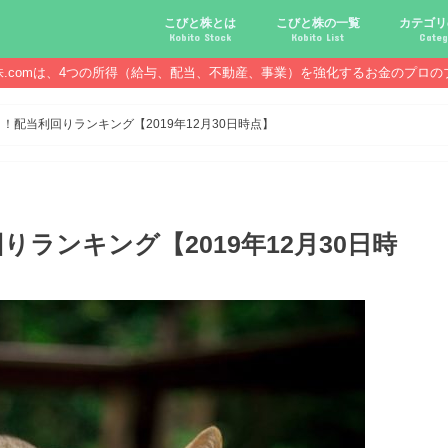
こびと株とは
こびと株の一覧
カテゴリ
Kobito Stock
Kobito List
Categ
株.comは、4つの所得（給与、配当、不動産、事業）を強化するお金のプロの
こびと株投資を始める前に
こびと株の10条件
こびと株のメリット,デメリット
こびと株の投資10原則
こびと株投資のモデル紹介
こびとNo.2169 CDS
こびとNo.4762 エックスネッ
こびとNo.7751 キヤノン
こびとNo.7820 ニホンフラッ
こびとNo.7921 宝印刷
こびとNo.9986 蔵王産業
こびと株.
給与ハッ
副業ハッ
配当金ハ
年金ハッ
倹約ハッ
マジメな
配当金が
配当金が
債券・投
口座開設
必ず知っ
！配当利回りランキング【2019年12月30日時点】
ランキング【2019年12月30日時