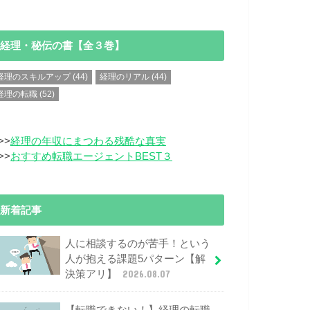
経理・秘伝の書【全３巻】
経理のスキルアップ
(44)
経理のリアル
(44)
経理の転職
(52)
>>
経理の年収にまつわる残酷な真実
>>
おすすめ転職エージェントBEST３
新着記事
人に相談するのが苦手！という
人が抱える課題5パターン【解
決策アリ】
2026.08.07