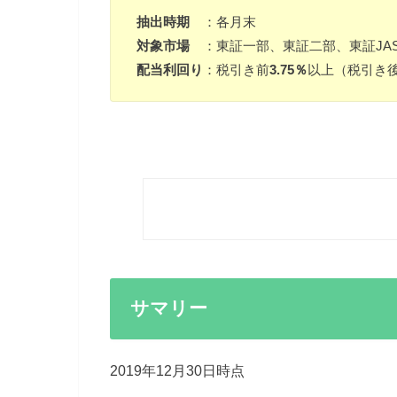
抽出時期
：各月末
対象市場
：東証一部、東証二部、東証JAS
配当利回り
：税引き前
3.75％
以上（税引き
サマリー
2019年12月30日時点