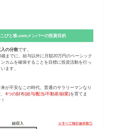
こびと株.comメンバーの投資目的
収入の分散
です。
40歳までに、給与以外に月額20万円のベーシック
インカムを確保することを目標に投資活動を行っ
ています。
将来が不安なこの時代。普通のサラリーマンなり
に、
4つの財布(給与/配当/不動産/副業)
を育てま
す！