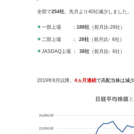
全部で
254社
。先月より40社減少しました。
一部上場 ：
188社
（前月比-28社）
二部上場 ：
28社
（前月比- 6社）
JASDAQ上場 ：
38社
（前月比- 6社）
2019年8月以降、
4ヵ月連続
で高配当株は減