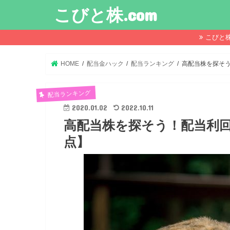
こびと株.com
こびと
HOME
配当金ハック
配当ランキング
高配当株を探そう
配当ランキング
2020.01.02
2022.10.11
高配当株を探そう！配当利回り
点】