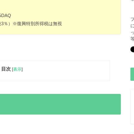
DAQ
後3％）※復興特別所得税は無視
目次
[
表示
]