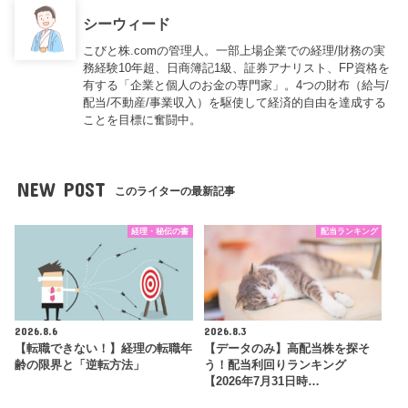
シーウィード
こびと株.comの管理人。一部上場企業での経理/財務の実
務経験10年超、日商簿記1級、証券アナリスト、FP資格を
有する「企業と個人のお金の専門家」。4つの財布（給与/
配当/不動産/事業収入）を駆使して経済的自由を達成する
ことを目標に奮闘中。
NEW POST
このライターの最新記事
経理・秘伝の書
配当ランキング
2026.8.6
2026.8.3
【転職できない！】経理の転職年
【データのみ】高配当株を探そ
齢の限界と「逆転方法」
う！配当利回りランキング
【2026年7月31日時…