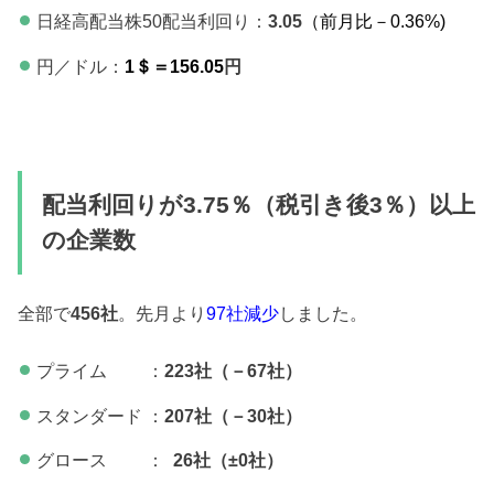
日経高配当株50配当利回り：
3.05
（前月比－0.36
%)
円／ドル：
1＄＝156.05
円
配当利回りが3.75％（税引き後3％）以上
の企業数
全部で
456社
。先月より
97社減少
しました。
プライム ：
223社（－67社）
スタンダード ：
207社（－30社）
グロース ：
26社（±0
社）