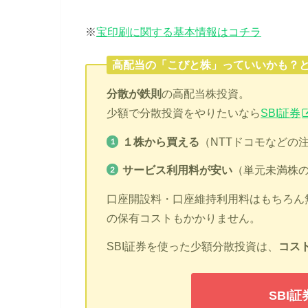
※
宝印刷に関する基本情報はコチラ
高配当の「こびと株」っていいかも？
分散が鉄則
の高配当株投資。
少額で分散投資をやりたいなら
SBI証券
１株から買える
（NTTドコモなどの
サービス利用料が安い
（単元未満株
口座開設料・口座維持利用料はもちろん
の保有コストもかかりません。
SBI証券を使った少額分散投資は、
コス
SBI