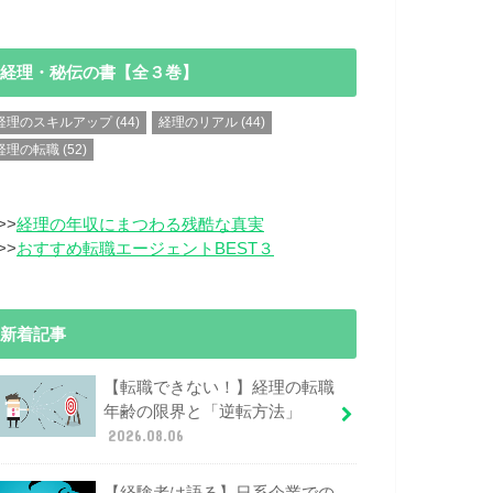
経理・秘伝の書【全３巻】
経理のスキルアップ
(44)
経理のリアル
(44)
経理の転職
(52)
>>
経理の年収にまつわる残酷な真実
>>
おすすめ転職エージェントBEST３
新着記事
【転職できない！】経理の転職
年齢の限界と「逆転方法」
2026.08.06