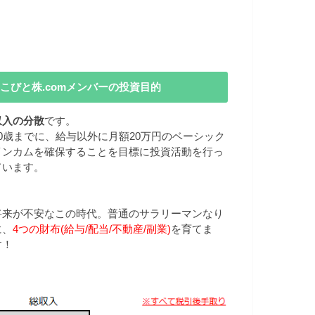
こびと株.comメンバーの投資目的
収入の分散
です。
40歳までに、給与以外に月額20万円のベーシック
インカムを確保することを目標に投資活動を行っ
ています。
将来が不安なこの時代。普通のサラリーマンなり
に、
4つの財布(給与/配当/不動産/副業)
を育てま
す！