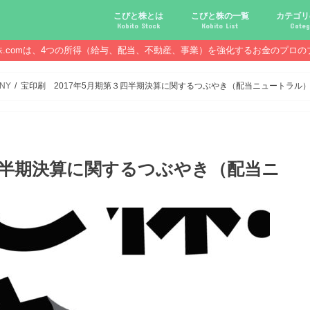
こびと株とは
こびと株の一覧
カテゴリ
Kobito Stock
Kobito List
Categ
株.comは、4つの所得（給与、配当、不動産、事業）を強化するお金のプロの
こびと株投資を始める前に
こびと株の10条件
こびと株のメリット,デメリット
こびと株の投資10原則
こびと株投資のモデル紹介
こびとNo.2169 CDS
こびとNo.4762 エックスネッ
こびとNo.7751 キヤノン
こびとNo.7820 ニホンフラッ
こびとNo.7921 宝印刷
こびとNo.9986 蔵王産業
こびと株.
給与ハッ
副業ハッ
配当金ハ
年金ハッ
倹約ハッ
マジメな
配当金が
配当金が
債券・投
口座開設
必ず知っ
ANY
宝印刷 2017年5月期第３四半期決算に関するつぶやき（配当ニュートラル
３四半期決算に関するつぶやき（配当ニ