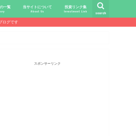
の一覧
当サイトについて
投資リンク集
ory
About Us
Investment Link
search
ブログです
ト
シュ
comライフ
ク
ク
ック
ク
ク
だけじゃ報われない時代？
守る、今-老後-子供達！
あればこんなに遊べる！
信・中古１Rとの違い
！こびと探しの旅へ！
ておきたい専門用語集
こびと株.comの運営者
免責事項／プライバシーポリシー
お問合せ
サラリーマンライフ
就職活動
転職活動
経理・秘伝の書
FP(ファイナンシャルプランナー)
USCPA(米国公認会計士)
ビジネス会計検定
証券アナリスト
簿記
TOEIC
配当金投資のヒント
配当ランキング
こびと株
倹約・省エネ生活
楽天経済圏
）
スポンサーリンク