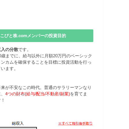
こびと株.comメンバーの投資目的
収入の分散
です。
40歳までに、給与以外に月額20万円のベーシック
インカムを確保することを目標に投資活動を行っ
ています。
将来が不安なこの時代。普通のサラリーマンなり
に、
4つの財布(給与/配当/不動産/副業)
を育てま
す！