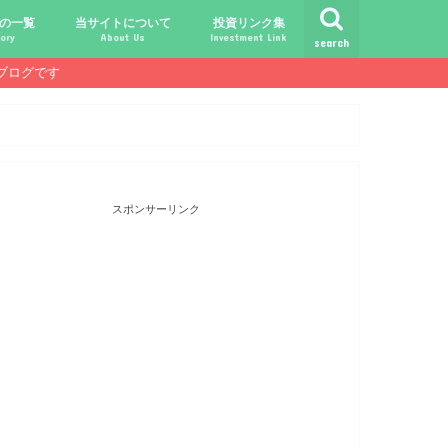
の一覧
当サイトについて
投資リンク集
ory
About Us
Investment Link
search
ブログです
ト
シュ
comライフ
ク
ク
ック
ク
ク
だけじゃ報われない時代？
守る、今-老後-子供達！
あればこんなに遊べる！
信・中古１Rとの違い
！こびと探しの旅へ！
ておきたい専門用語集
こびと株.comの運営者
免責事項／プライバシーポリシー
お問合せ
サラリーマンライフ
就職活動
転職活動
経理・秘伝の書
FP(ファイナンシャルプランナー)
USCPA(米国公認会計士)
ビジネス会計検定
証券アナリスト
簿記
TOEIC
配当金投資のヒント
配当ランキング
こびと株
倹約・省エネ生活
楽天経済圏
スポンサーリンク