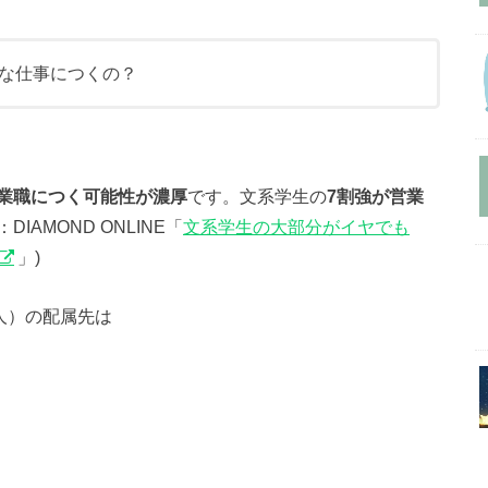
な仕事につくの？
業職につく可能性が濃厚
です。文系学生の
7割強が営業
AMOND ONLINE「
文系学生の大部分がイヤでも
」)
人）の配属先は