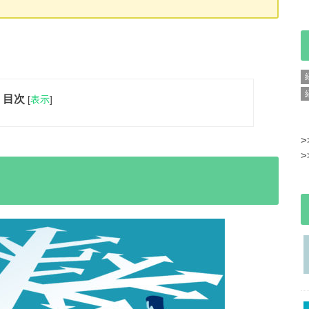
目次
[
表示
]
>
>