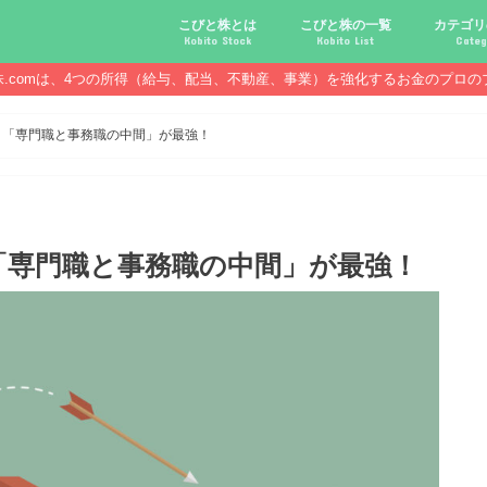
こびと株とは
こびと株の一覧
カテゴリ
Kobito Stock
Kobito List
Categ
株.comは、4つの所得（給与、配当、不動産、事業）を強化するお金のプロの
こびと株投資を始める前に
こびと株の10条件
こびと株のメリット,デメリット
こびと株の投資10原則
こびと株投資のモデル紹介
こびとNo.2169 CDS
こびとNo.4762 エックスネッ
こびとNo.7751 キヤノン
こびとNo.7820 ニホンフラッ
こびとNo.7921 宝印刷
こびとNo.9986 蔵王産業
こびと株.
給与ハッ
副業ハッ
配当金ハ
年金ハッ
倹約ハッ
マジメな
配当金が
配当金が
債券・投
口座開設
必ず知っ
】「専門職と事務職の中間」が最強！
「専門職と事務職の中間」が最強！