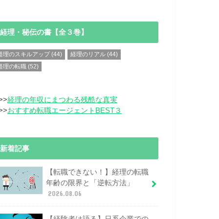
経理・秘伝の書【全３巻】
経理のスキルアップ
(44)
経理のリアル
(44)
経理の転職
(52)
>>
経理の年収にまつわる残酷な真実
>>
おすすめ転職エージェントBEST３
新着記事
【転職できない！】経理の転職
年齢の限界と「逆転方法」
2026.08.06