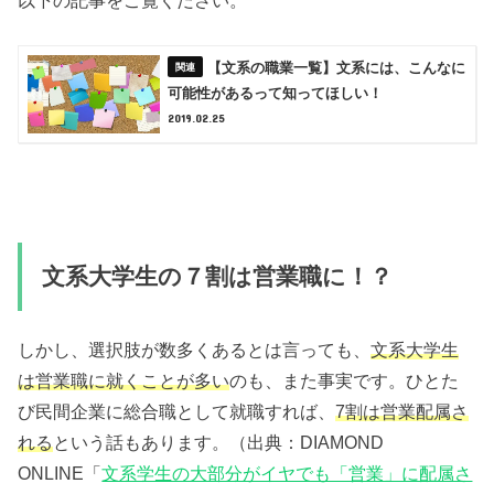
以下の記事をご覧ください。
【文系の職業一覧】文系には、こんなに
可能性があるって知ってほしい！
2019.02.25
文系大学生の７割は営業職に！？
しかし、選択肢が数多くあるとは言っても、
文系大学生
は営業職に就くことが多い
のも、また事実です。ひとた
び民間企業に総合職として就職すれば、
7割は営業配属さ
れる
という話もあります。（出典：DIAMOND
ONLINE「
文系学生の大部分がイヤでも「営業」に配属さ