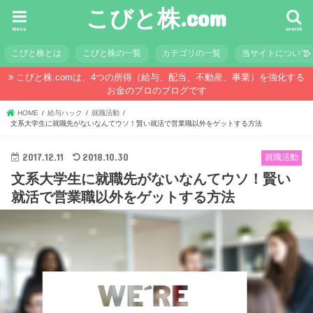
こびと株.com
menu
search
こびと株とは
こびと株の一覧
カテゴリの一覧
当サイトについて
こびと株.comは、4つの所得（給与、配当、不動産、事業）を強化する
お金のプロのブログです
HOME
給与ハック
就職活動
文系大学生に就職先がないなんてウソ！賢い就活で営業職以外をゲットする方法
2017.12.11
2018.10.30
就職活動
文系大学生に就職先がないなんてウソ！賢い
就活で営業職以外をゲットする方法