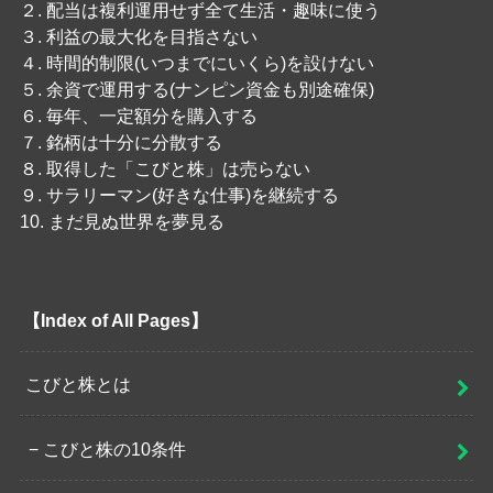
２. 配当は複利運用せず全て生活・趣味に使う
３. 利益の最大化を目指さない
４. 時間的制限(いつまでにいくら)を設けない
５. 余資で運用する(ナンピン資金も別途確保)
６. 毎年、一定額分を購入する
７. 銘柄は十分に分散する
８. 取得した「こびと株」は売らない
９. サラリーマン(好きな仕事)を継続する
10. まだ見ぬ世界を夢見る
【Index of All Pages】
こびと株とは
こびと株の10条件