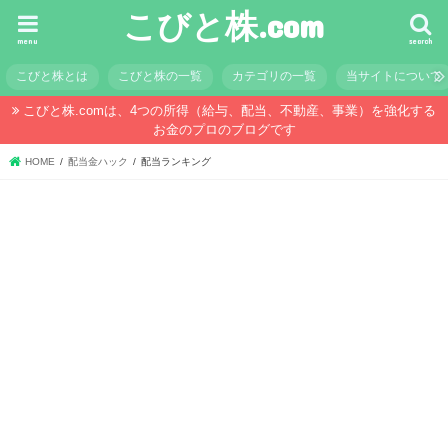
こびと株.com
menu
search
こびと株とは
こびと株の一覧
カテゴリの一覧
当サイトについて
こびと株.comは、4つの所得（給与、配当、不動産、事業）を強化する
お金のプロのブログです
HOME
配当金ハック
配当ランキング