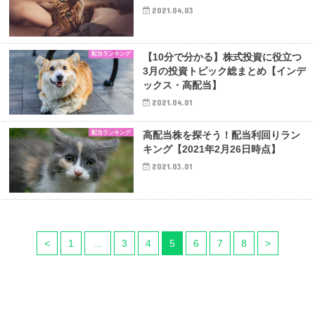
2021.04.03
配当ランキング
【10分で分かる】株式投資に役立つ
3月の投資トピック総まとめ【インデ
ックス・高配当】
2021.04.01
配当ランキング
高配当株を探そう！配当利回りラン
キング【2021年2月26日時点】
2021.03.01
<
1
…
3
4
5
6
7
8
>