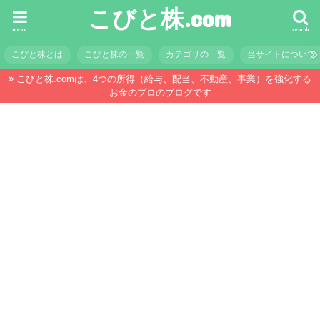
こびと株.com
menu
search
こびと株とは
こびと株の一覧
カテゴリの一覧
当サイトについて
こびと株.comは、4つの所得（給与、配当、不動産、事業）を強化する
お金のプロのブログです