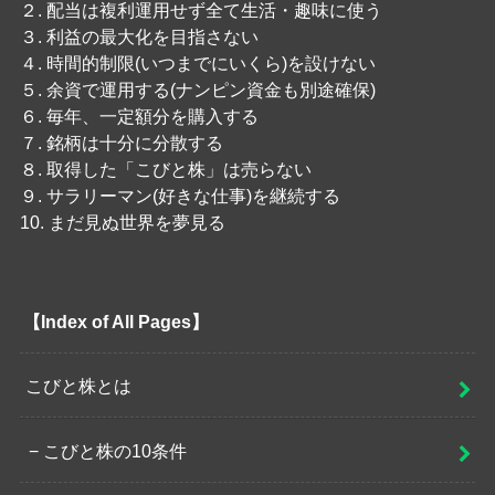
２. 配当は複利運用せず全て生活・趣味に使う
３. 利益の最大化を目指さない
４. 時間的制限(いつまでにいくら)を設けない
５. 余資で運用する(ナンピン資金も別途確保)
６. 毎年、一定額分を購入する
７. 銘柄は十分に分散する
８. 取得した「こびと株」は売らない
９. サラリーマン(好きな仕事)を継続する
10. まだ見ぬ世界を夢見る
【Index of All Pages】
こびと株とは
こびと株の10条件