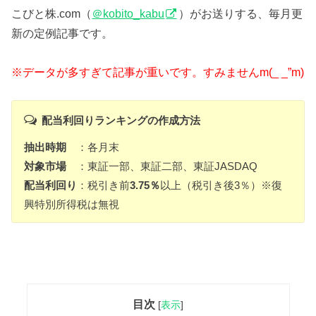
こびと株.com（
＠kobito_kabu
）がお送りする、毎月更
新の定例記事です。
※データが多すぎて記事が重いです。すみませんm(_ _”m)
配当利回りランキングの作成方法
抽出時期
：各月末
対象市場
：東証一部、東証二部、東証JASDAQ
配当利回り
：税引き前
3.75％
以上（税引き後3％）※復
興特別所得税は無視
目次
[
表示
]