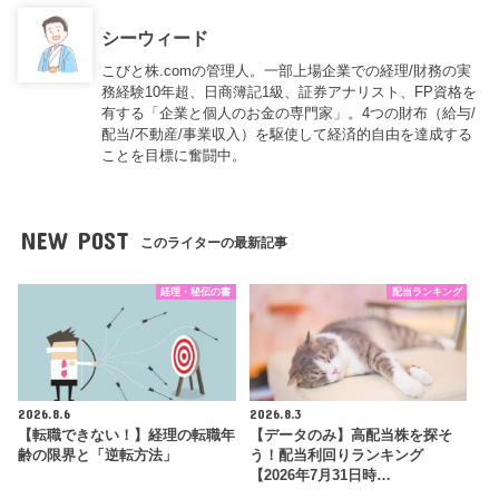
シーウィード
こびと株.comの管理人。一部上場企業での経理/財務の実
務経験10年超、日商簿記1級、証券アナリスト、FP資格を
有する「企業と個人のお金の専門家」。4つの財布（給与/
配当/不動産/事業収入）を駆使して経済的自由を達成する
ことを目標に奮闘中。
NEW POST
このライターの最新記事
経理・秘伝の書
配当ランキング
2026.8.6
2026.8.3
【転職できない！】経理の転職年
【データのみ】高配当株を探そ
齢の限界と「逆転方法」
う！配当利回りランキング
【2026年7月31日時…