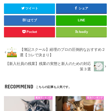
ツイート
シェア
はてブ
LINE
Pocket
feedly
【簿記スクール】経理のプロの圧倒的なおすすめ２
選【コレで決まり】
【新入社員の残業】残業の実態と新人のための対応
策３選
RECOMMEND
こちらの記事も人気です。
配当ランキング
配当ランキング