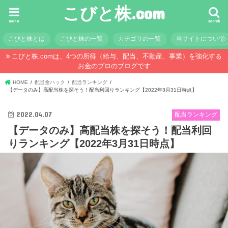
こびと株.com
menu
search
こびと株とは
こびと株の一覧
カテゴリの一覧
当サイトについて
こびと株.comは、4つの所得（給与、配当、不動産、事業）を強化する
お金のプロのブログです
HOME
配当金ハック
配当ランキング
【データのみ】高配当株を探そう！配当利回りランキング【2022年3月31日時点】
2022.04.07
配当ランキング
【データのみ】高配当株を探そう！配当利回
りランキング【2022年3月31日時点】