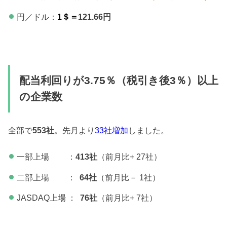
円／ドル：
1＄＝
121.66
円
配当利回りが3.75％（税引き後3％）以上
の企業数
全部で
553
社
。先月より
33社増加
しました。
一部上場 ：
413社
（前月比+ 27社）
二部上場 ：
64社
（前月比－ 1社）
JASDAQ上場 ：
76社
（前月比+ 7社）