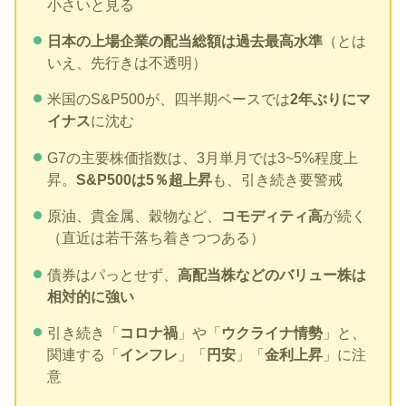
小さいと見る
日本の上場企業の配当総額は過去最高水準
（とは
いえ、先行きは不透明）
米国のS&P500が、四半期ベースでは
2年ぶりにマ
イナス
に沈む
G7の主要株価指数は、3月単月では3~5%程度上
昇。
S&P500は5％超上昇
も、引き続き要警戒
原油、貴金属、穀物など、
コモディティ高
が続く
（直近は若干落ち着きつつある）
債券はパっとせず、
高配当株などのバリュー株は
相対的に強い
引き続き「
コロナ禍
」や「
ウクライナ情勢
」と、
関連する「
インフレ
」「
円安
」「
金利上昇
」に注
意