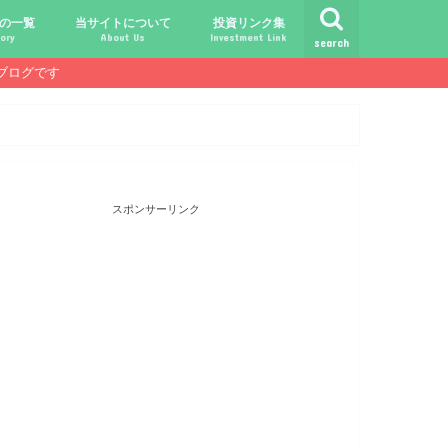
の一覧
当サイトについて
投資リンク集
ory
About Us
Investment Link
search
ブログです
ト
シュ
comライフ
ク
ク
ック
ク
ク
だけじゃ報われない時代？
守る、今-老後-子供達！
あればこんなに遊べる！
信・中古１Rとの違い
！こびと探しの旅へ！
ておきたい専門用語集
こびと株.comの運営者
免責事項／プライバシーポリシー
お問合せ
サラリーマンライフ
就職活動
転職活動
経理・秘伝の書
FP(ファイナンシャルプランナー)
USCPA(米国公認会計士)
ビジネス会計検定
証券アナリスト
簿記
TOEIC
配当金投資のヒント
配当ランキング
こびと株
倹約・省エネ生活
楽天経済圏
スポンサーリンク