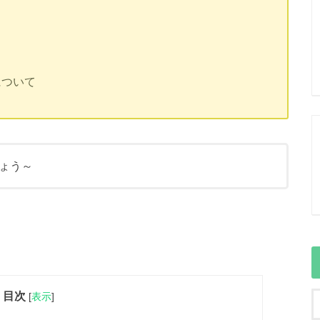
について
ょう～
目次
[
表示
]