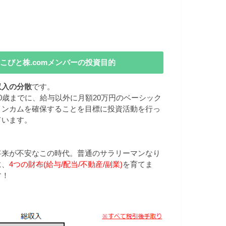
こびと株.comメンバーの投資目的
収入の分散
です。
40歳までに、給与以外に月額20万円のベーシック
インカムを確保することを目標に投資活動を行っ
ています。
将来が不安なこの時代。普通のサラリーマンなり
に、
4つの財布(給与/配当/不動産/副業)
を育てま
す！