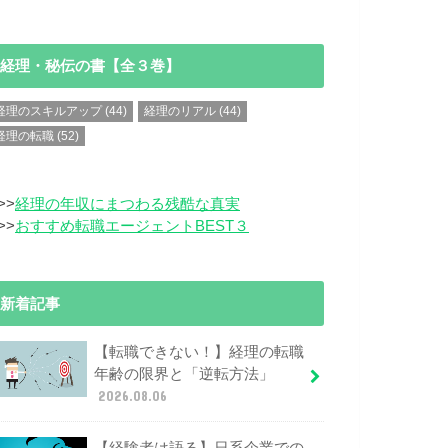
経理・秘伝の書【全３巻】
経理のスキルアップ
(44)
経理のリアル
(44)
経理の転職
(52)
>>
経理の年収にまつわる残酷な真実
>>
おすすめ転職エージェントBEST３
新着記事
【転職できない！】経理の転職
年齢の限界と「逆転方法」
2026.08.06