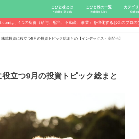
こびと株とは
こびと株の一覧
カテゴリ
Kobito Stock
Kobito List
Categ
株.comは、4つの所得（給与、配当、不動産、事業）を強化するお金のプロの
こびと株投資を始める前に
こびと株の10条件
こびと株のメリット,デメリット
こびと株の投資10原則
こびと株投資のモデル紹介
こびとNo.2169 CDS
こびとNo.4762 エックスネッ
こびとNo.7751 キヤノン
こびとNo.7820 ニホンフラッ
こびとNo.7921 宝印刷
こびとNo.9986 蔵王産業
こびと株.
給与ハッ
副業ハッ
配当金ハ
年金ハッ
倹約ハッ
マジメな
配当金が
配当金が
債券・投
口座開設
必ず知っ
】株式投資に役立つ9月の投資トピック総まとめ【インデックス・高配当】
に役立つ9月の投資トピック総まと
】