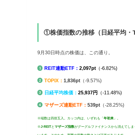
①株価指数の推移（日経平均・TO
9月30日時点の株価は、この通り。
REIT連動ETF：
2,097
pt
（-6.82%)
TOPIX：
1,836pt
（-9.57%)
日経平均株価：
25,937円
（-11.48%)
マザーズ連動ETF：
539pt
（-28.25%)
※端数は四捨五入。カッコ内は、いずれも「
年初来
」。
※
J-REIT
と
マザーズ指数
がグーグルファイナンスから消えてしま