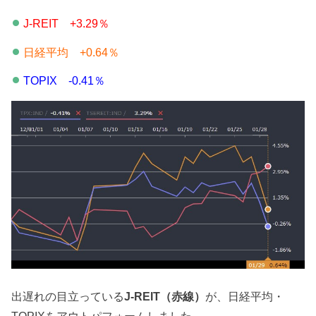
J-REIT +3.29％
日経平均 +0.64％
TOPIX -0.41％
出遅れの目立っている
J-REIT（赤線）
が、日経平均・
TOPIXをアウトパフォームしました。