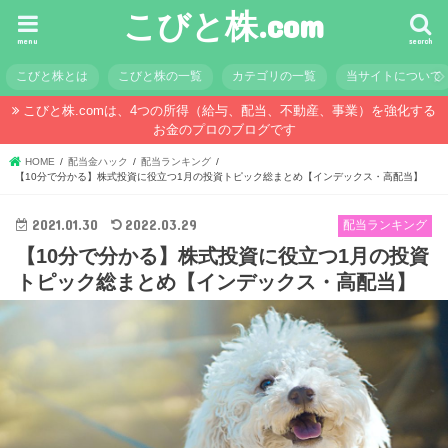
こびと株.com
menu
search
こびと株とは
こびと株の一覧
カテゴリの一覧
当サイトについて
こびと株.comは、4つの所得（給与、配当、不動産、事業）を強化する
お金のプロのブログです
HOME
配当金ハック
配当ランキング
【10分で分かる】株式投資に役立つ1月の投資トピック総まとめ【インデックス・高配当】
2021.01.30
2022.03.29
配当ランキング
【10分で分かる】株式投資に役立つ1月の投資
トピック総まとめ【インデックス・高配当】