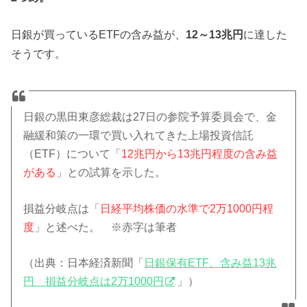
日銀が買っているETFの含み益が、
12～13兆円
に達した
そうです。
日銀の黒田東彦総裁は27日の参院予算委員会で、金
融緩和策の一環で買い入れてきた上場投資信託
（ETF）について「
12兆円から13兆円程度の含み益
がある
」との試算を示した。
損益分岐点は「
日経平均株価の水準で2万1000円程
度
」と述べた。 ※赤字は筆者
（出典：日本経済新聞「
日銀保有ETF、含み益13兆
円 損益分岐点は2万1000円
」）