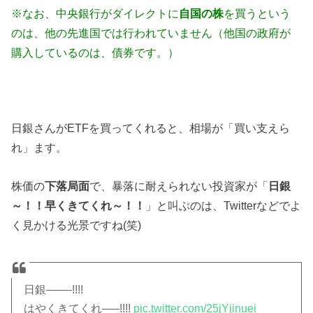
※なお、中央銀行がダイレクトに
自国の株
を買うという
のは、他の先進国では行われていません（他国の政府が
購入しているのは、債券です。）
日銀さんがETFを買ってくれると、相場が「買い支えら
れ」ます。
株価の
下落局面
で、暴落に耐えられない投資家が「
日銀
～！！早くきてくれ～！！
」と叫ぶのは、Twitterなどでよ
く見かける光景ですね(笑)
日銀——-!!!!
はやくきてくれ—–!!!!
pic.twitter.com/25jYjinuei