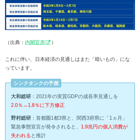
（出典：
内閣官房
）
これに伴い、日本経済の見通しはまた「暗いもの」にな
っています。
シンクタンクの予測
大和総研
：2021年の実質GDPの成長率見通しを
2.0％→1.8％に下方修正
野村総研
：首都圏1都3県と、関西3府県に「1ヵ月」
緊急事態宣言が発令されると、
1.9兆円の個人消費が
失われる
と推計