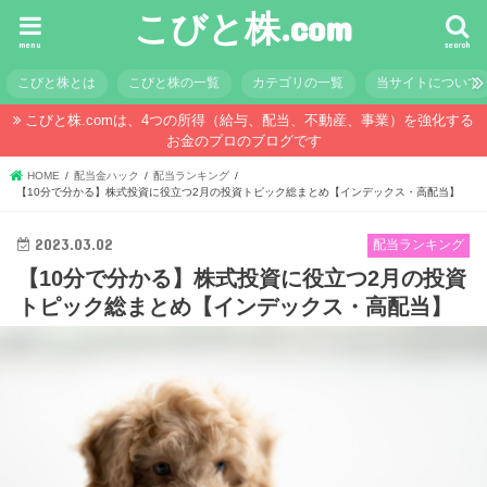
こびと株.com
menu
search
こびと株とは
こびと株の一覧
カテゴリの一覧
当サイトについて
こびと株.comは、4つの所得（給与、配当、不動産、事業）を強化する
お金のプロのブログです
HOME
配当金ハック
配当ランキング
【10分で分かる】株式投資に役立つ2月の投資トピック総まとめ【インデックス・高配当】
2023.03.02
配当ランキング
【10分で分かる】株式投資に役立つ2月の投資
トピック総まとめ【インデックス・高配当】