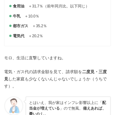
食用油
＋31.7％（前年同月比。以下同じ）
牛乳
＋10.0％
都市ガス
＋35.2％
電気代
＋20.2％
モロ、生活に直撃していますね。
電気・ガス代の請求金額を見て、請求額を
二度見・三度
見
した家庭も少なくないんじゃないでしょうか（うちで
す）。
とはいえ、我が家はインフレ影響以上に「
配
当金が増えている
」ので無風。
備えあれば、
憂いなし。