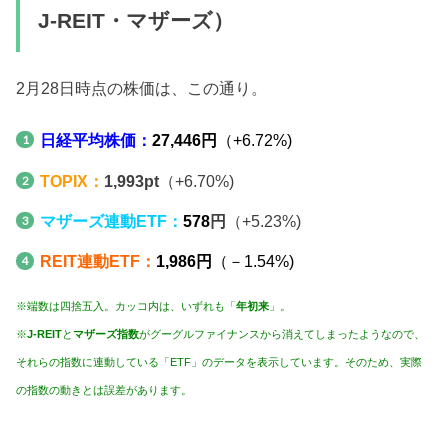
J-REIT・マザーズ）
2月28日時点の株価は、この通り。
日経平均株価：
27,446円
（+6.72%)
TOPIX：
1,993pt
（+6.70%)
マザーズ連動ETF：
578
円
（+5.23%)
REIT連動ETF：
1,986円
（－1.54%)
※端数は四捨五入。カッコ内は、いずれも「
年初来
」。
※
J-REIT
と
マザーズ指数
がグーグルファイナンスから消えてしまったようなので、
それらの指数に連動している「ETF」のデータを表示しています。そのため、実際
の指数の動きとは誤差があります。