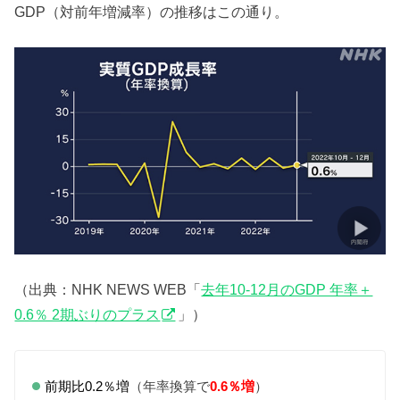
GDP（対前年増減率）の推移はこの通り。
（出典：NHK NEWS WEB「
去年10-12月のGDP 年率＋
0.6％ 2期ぶりのプラス
」）
前期比0.2％増
（年率換算で
0.6％増
）