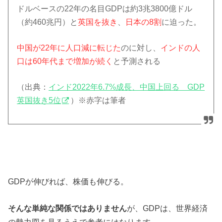
ドルベースの22年の名目GDPは約3兆3800億ドル
（約460兆円）と
英国を抜き
、
日本の8割
に迫った。
中国が22年に人口減に転じた
のに対し、
インドの人
口は60年代まで増加が続く
と予測される
（出典：
インド2022年6.7%成長、中国上回る GDP
英国抜き5位
）※赤字は筆者
GDPが伸びれば、株価も伸びる。
そんな単純な関係ではありません
が、GDPは、世界経済