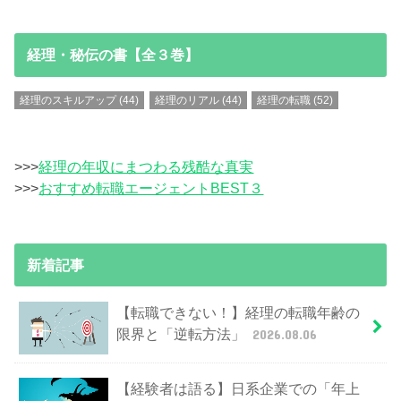
経理・秘伝の書【全３巻】
経理のスキルアップ
(44)
経理のリアル
(44)
経理の転職
(52)
>>>
経理の年収にまつわる残酷な真実
>>>
おすすめ転職エージェントBEST３
新着記事
【転職できない！】経理の転職年齢の
限界と「逆転方法」
2026.08.06
【経験者は語る】日系企業での「年上