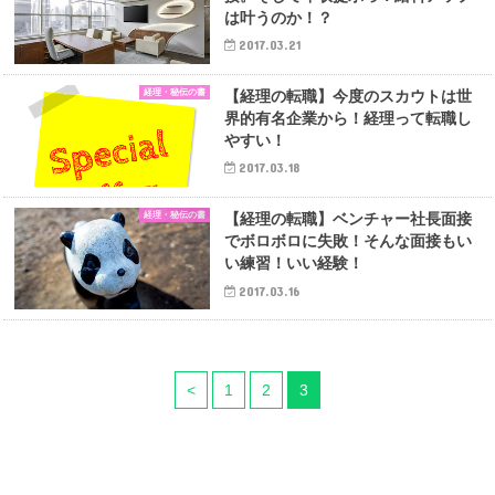
は叶うのか！？
2017.03.21
経理・秘伝の書
【経理の転職】今度のスカウトは世
界的有名企業から！経理って転職し
やすい！
2017.03.18
経理・秘伝の書
【経理の転職】ベンチャー社長面接
でボロボロに失敗！そんな面接もい
い練習！いい経験！
2017.03.16
<
1
2
3