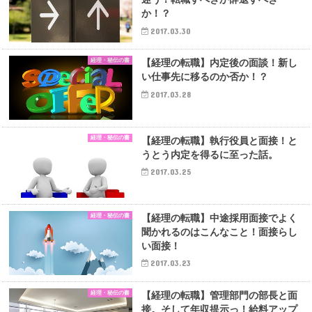
か！？
2017.03.30
経理・秘伝の書
【経理の転職】内定後の面談！新し
い仕事先に移るのか否か！？
2017.03.28
経理・秘伝の書
【経理の転職】執行役員と面接！と
うとう内定を得るに至った話。
2017.03.25
経理・秘伝の書
【経理の転職】中途採用面接でよく
聞かれるのはこんなこと！面接らし
い面接！
2017.03.23
経理・秘伝の書
【経理の転職】管理部門の部長と面
接。そして年収提示っ！給料アップ