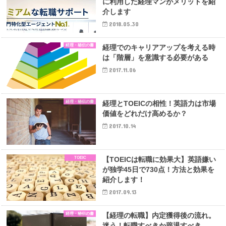
に利用した経理マンがメリットを紹
介します
2018.05.30
経理・秘伝の書
経理でのキャリアアップを考える時
は「階層」を意識する必要がある
2017.11.06
経理・秘伝の書
経理とTOEICの相性！英語力は市場
価値をどれだけ高めるか？
2017.10.14
TOEIC
【TOEICは転職に効果大】英語嫌い
が独学45日で730点！方法と効果を
紹介します！
2017.09.13
経理・秘伝の書
【経理の転職】内定獲得後の流れ。
迷う！転職すべきか辞退すべき