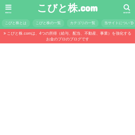
こびと株.com
menu
search
こびと株とは
こびと株の一覧
カテゴリの一覧
当サイトについて
こびと株.comは、4つの所得（給与、配当、不動産、事業）を強化する
お金のプロのブログです