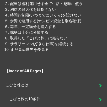
２. 配当は複利運用せず全て生活・趣味に使う
３. 利益の最大化を目指さない
４. 時間的制限(いつまでにいくら)を設けない
５. 余資で運用する(ナンピン資金も別途確保)
６. 毎年、一定額分を購入する
７. 銘柄は十分に分散する
８. 取得した「こびと株」は売らない
９. サラリーマン(好きな仕事)を継続する
10. まだ見ぬ世界を夢見る
【Index of All Pages】
こびと株とは
こびと株の10条件