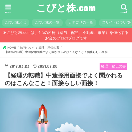
こびと株.com
menu
search
こびと株とは
こびと株の一覧
カテゴリの一覧
当サイトについて
こびと株.comは、4つの所得（給与、配当、不動産、事業）を強化する
お金のプロのブログです
HOME
給与ハック
経理・秘伝の書
【経理の転職】中途採用面接でよく聞かれるのはこんなこと！面接らしい面接！
2017.03.23
2021.07.20
経理・秘伝の書
【経理の転職】中途採用面接でよく聞かれる
のはこんなこと！面接らしい面接！