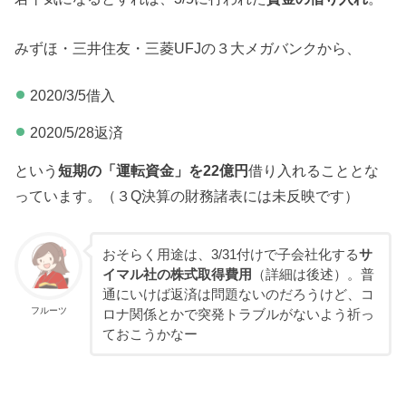
みずほ・三井住友・三菱UFJの３大メガバンクから、
2020/3/5借入
2020/5/28返済
という
短期の「運転資金」を22億円
借り入れることとな
っています。（３Q決算の財務諸表には未反映です）
おそらく用途は、3/31付けで子会社化する
サ
イマル社の株式取得費用
（詳細は後述）。普
通にいけば返済は問題ないのだろうけど、コ
フルーツ
ロナ関係とかで突発トラブルがないよう祈っ
ておこうかなー