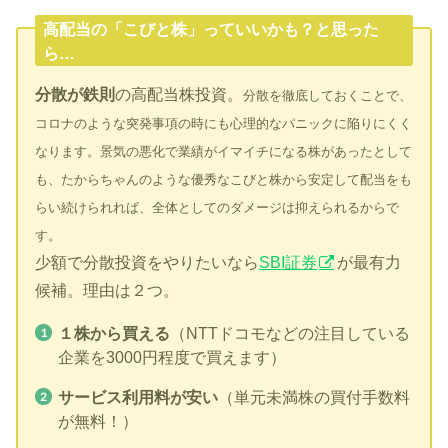
高配当の「こびと株」っていいかも？と思った
ら…
分散が鉄則
の高配当株投資。
分散を徹底しておくことで、
コロナのような突発事項の時にも心理的なパニックに陥りにくく
なります。景気の悪化で業績がイマイチになる株があったとして
も、たからちゃんのような優秀なこびと株から安定して配当をも
らい続けられれば、全体としてのダメージは抑えられるからで
す。
少額で分散投資をやりたいなら
SBI証券
が最有力
候補。理由は２つ。
１株から買える
（NTTドコモなどの注目している
企業を3000円程度で買えます）
サービス利用料が安い
（単元未満株の買付手数料
が無料！）