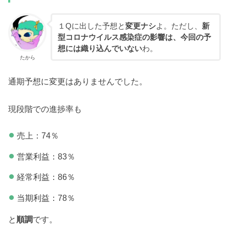
１Qに出した予想と
変更ナシ
よ。ただし、
新
型コロナウイルス感染症の影響は、今回の予
想には織り込んでいない
わ。
たから
通期予想に変更はありませんでした。
現段階での進捗率も
売上：74％
営業利益：83％
経常利益：86％
当期利益：78％
と
順調
です。