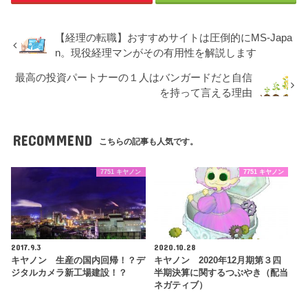
【経理の転職】おすすめサイトは圧倒的にMS-Japa
n。現役経理マンがその有用性を解説します
最高の投資パートナーの１人はバンガードだと自信
を持って言える理由
RECOMMEND
こちらの記事も人気です。
7751 キヤノン
7751 キヤノン
2017.9.3
2020.10.28
キヤノン 生産の国内回帰！？デ
キヤノン 2020年12月期第３四
ジタルカメラ新工場建設！？
半期決算に関するつぶやき（配当
ネガティブ）