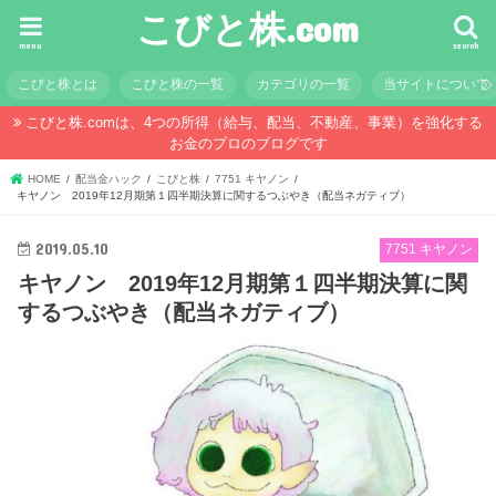
こびと株.com
menu
search
こびと株とは
こびと株の一覧
カテゴリの一覧
当サイトについて
こびと株.comは、4つの所得（給与、配当、不動産、事業）を強化する
お金のプロのブログです
HOME
配当金ハック
こびと株
7751 キヤノン
キヤノン 2019年12月期第１四半期決算に関するつぶやき（配当ネガティブ）
2019.05.10
7751 キヤノン
キヤノン 2019年12月期第１四半期決算に関
するつぶやき（配当ネガティブ）