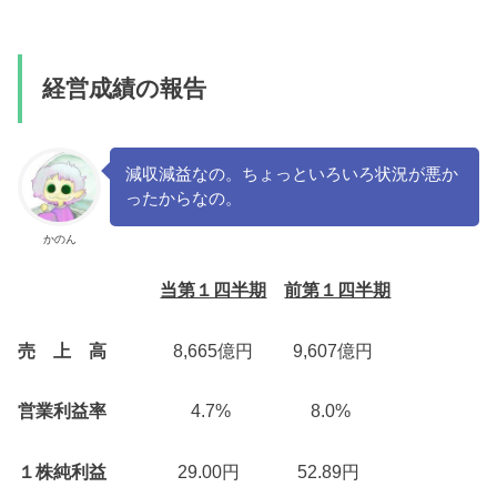
経営成績の報告
減収減益なの。ちょっといろいろ状況が悪か
ったからなの。
かのん
当第１四半期
前第１四半期
売 上 高
8,665億円 9,607億円
営業利益率
4.7% 8.0%
１株純利益
29.00円 52.89円