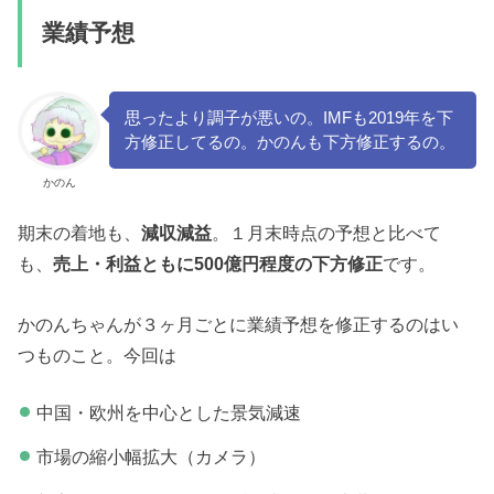
業績予想
思ったより調子が悪いの。IMFも2019年を下
方修正してるの。かのんも下方修正するの。
かのん
期末の着地も、
減収減益
。１月末時点の予想と比べて
も、
売上・利益ともに500億円程度の下方修正
です。
かのんちゃんが３ヶ月ごとに業績予想を修正するのはい
つものこと。今回は
中国・欧州を中心とした景気減速
市場の縮小幅拡大（カメラ）