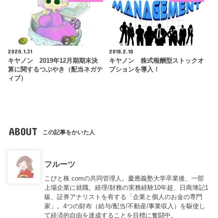
2020.1.31
2018.2.10
キヤノン 2019年12月期期末決
キヤノン 株式報酬型ストックオ
算に関するつぶやき（配当ネガテ
プションを導入！
ィブ）
ABOUT
この記事をかいた人
フルーツ
こびと株.comの共同管理人。慶應義塾大学卒業後、一部
上場企業に就職。経理/財務の実務経験10年超、日商簿記1
級、証券アナリストを有する「企業と個人のお金の専門
家」。4つの財布（給与/配当/不動産/事業収入）を駆使し
て経済的自由を達成することを目標に奮闘中。