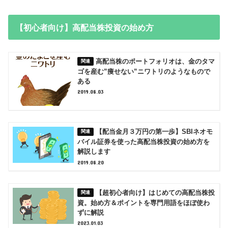
【初心者向け】高配当株投資の始め方
高配当株のポートフォリオは、金のタマ
ゴを産む”痩せない”ニワトリのようなもので
ある
2019.08.03
【配当金月３万円の第一歩】SBIネオモ
バイル証券を使った高配当株投資の始め方を
解説します
2019.08.20
【超初心者向け】はじめての高配当株投
資。始め方＆ポイントを専門用語をほぼ使わ
ずに解説
2023.01.03