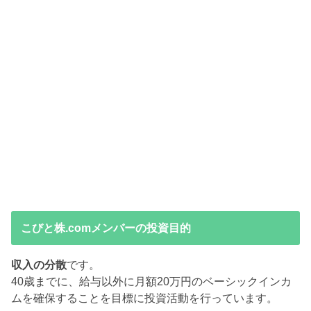
こびと株.comメンバーの投資目的
収入の分散
です。
40歳までに、給与以外に月額20万円のベーシックインカ
ムを確保することを目標に投資活動を行っています。