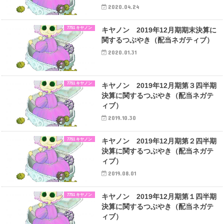
2020.04.24
7751 キヤノン
キヤノン 2019年12月期期末決算に
関するつぶやき（配当ネガティブ）
2020.01.31
7751 キヤノン
キヤノン 2019年12月期第３四半期
決算に関するつぶやき（配当ネガテ
ィブ）
2019.10.30
7751 キヤノン
キヤノン 2019年12月期第２四半期
決算に関するつぶやき（配当ネガテ
ィブ）
2019.08.01
7751 キヤノン
キヤノン 2019年12月期第１四半期
決算に関するつぶやき（配当ネガテ
ィブ）