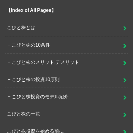
【Index of All Pages】
こびと株とは
こびと株の10条件
こびと株のメリット,デメリット
こびと株の投資10原則
こびと株投資のモデル紹介
こびと株の一覧
こびと株投資を始める前に