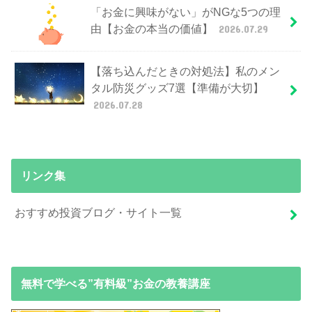
「お金に興味がない」がNGな5つの理
由【お金の本当の価値】
2026.07.29
【落ち込んだときの対処法】私のメン
タル防災グッズ7選【準備が大切】
2026.07.28
リンク集
おすすめ投資ブログ・サイト一覧
無料で学べる”有料級”お金の教養講座