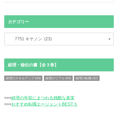
カテゴリー
経理・秘伝の書【全３巻】
経理のスキルアップ
(44)
経理のリアル
(44)
経理の転職
(52)
>>>
経理の年収にまつわる残酷な真実
>>>
おすすめ転職エージェントBEST３