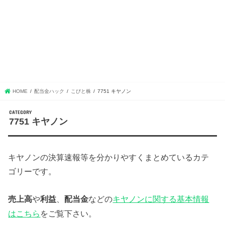
HOME
配当金ハック
こびと株
7751 キヤノン
7751 キヤノン
キヤノンの決算速報等を分かりやすくまとめているカテ
ゴリーです。
売上高
や
利益
、
配当金
などの
キヤノンに関する基本情報
はこちら
をご覧下さい。