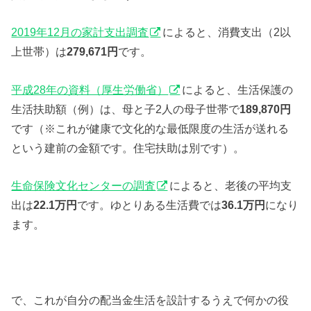
2019年12月の家計支出調査
によると、消費支出（2以
上世帯）は
279,671円
です。
平成28年の資料（厚生労働省）
によると、生活保護の
生活扶助額（例）は、母と子2人の母子世帯で
189,870円
です（※これが健康で文化的な最低限度の生活が送れる
という建前の金額です。住宅扶助は別です）。
生命保険文化センターの調査
によると、老後の平均支
出は
22.1万円
です。ゆとりある生活費では
36.1万円
になり
ます。
で、これが自分の配当金生活を設計するうえで何かの役