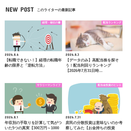
NEW POST
このライターの最新記事
経理・秘伝の書
配当ランキング
2026.8.6
2026.8.3
【転職できない！】経理の転職年
【データのみ】高配当株を探そ
齢の限界と「逆転方法」
う！配当利回りランキング
【2026年7月31日時…
サラリーマンライフ
配当金投資のヒント
2026.8.1
2026.7.31
年収別の手取りを計算して気がつ
庶民の分散投資は意味ないのか考
いた5つの真実【300万円～1000
察してみた【お金持ちの投資