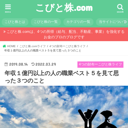
こびと株.com
menu
search
こびと株とは
こびと株の一覧
カテゴリの一覧
当サイトについて
こびと株.comは、4つの所得（給与、配当、不動産、事業）を強化する
お金のプロのブログです
HOME
こびと株.comライフ
4つの財布ーこびと株ライフ
年収１億円以上の人の職業ベスト５を見て思った３つのこと
2019.08.14
2022.03.29
4つの財布ーこびと株ライフ
年収１億円以上の人の職業ベスト５を見て思
った３つのこと