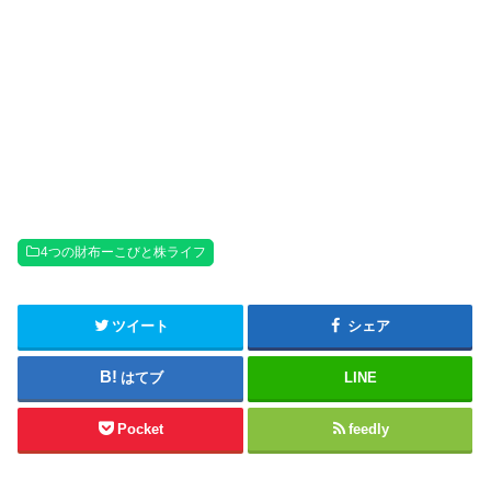
4つの財布ーこびと株ライフ
ツイート
シェア
はてブ
LINE
Pocket
feedly