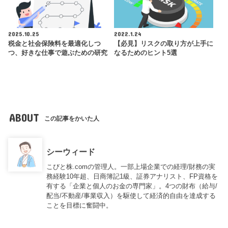
2025.10.25
2022.1.24
税金と社会保険料を最適化しつ
【必見】リスクの取り方が上手に
つ、好きな仕事で遊ぶための研究
なるためのヒント5選
ABOUT
この記事をかいた人
シーウィード
こびと株.comの管理人。一部上場企業での経理/財務の実
務経験10年超、日商簿記1級、証券アナリスト、FP資格を
有する「企業と個人のお金の専門家」。4つの財布（給与/
配当/不動産/事業収入）を駆使して経済的自由を達成する
ことを目標に奮闘中。