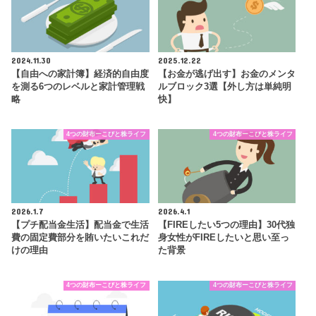
2024.11.30
2025.12.22
【自由への家計簿】経済的自由度
【お金が逃げ出す】お金のメンタ
を測る6つのレベルと家計管理戦
ルブロック3選【外し方は単純明
略
快】
4つの財布ーこびと株ライフ
4つの財布ーこびと株ライフ
2026.1.7
2026.4.1
【プチ配当金生活】配当金で生活
【FIREしたい5つの理由】30代独
費の固定費部分を賄いたいこれだ
身女性がFIREしたいと思い至っ
けの理由
た背景
4つの財布ーこびと株ライフ
4つの財布ーこびと株ライフ