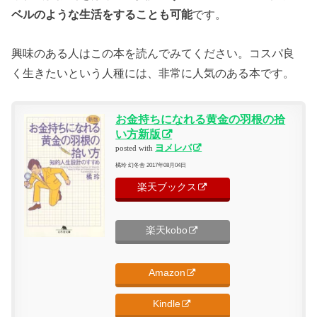
ベルのような生活をすることも可能
です。
興味のある人はこの本を読んでみてください。コスパ良
く生きたいという人種には、非常に人気のある本です。
お金持ちになれる黄金の羽根の拾
い方新版
ヨメレバ
posted with
橘玲 幻冬舎 2017年08月04日
楽天ブックス
楽天kobo
Amazon
Kindle