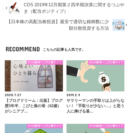
CDS 2019年12月期第２四半期決算に関するつぶや
き（配当ポジティブ）
【日本株の高配当株投資】最安で適切な銘柄数に少
額分散投資する方法
RECOMMEND
こちらの記事も人気です。
4つの財布ーこびと株ライフ
4つの財布ーこびと株ライフ
2020.7.27
2019.2.9
【ブログドリーム：出版】ブログ
サラリーマンの手取りは上がらな
歴3年半、こびと株の母（62歳）
い！「手取りが少ない…」と思う
がシニアブ…
人に捧げる基…
4つの財布ーこびと株ライフ
4つの財布ーこびと株ライフ