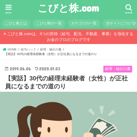
こびと株.com
menu
search
こびと株とは
こびと株の一覧
カテゴリの一覧
当サイトについて
こびと株.comは、4つの所得（給与、配当、不動産、事業）を強化する
お金のプロのブログです
HOME
給与ハック
経理・秘伝の書
【実話】30代の経理未経験者（女性）が正社員になるまでの道のり
2019.06.06
2020.01.03
経理・秘伝の書
【実話】30代の経理未経験者（女性）が正社
員になるまでの道のり