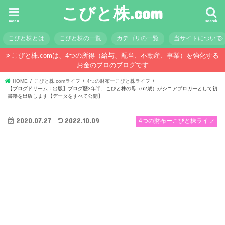
こびと株.com
menu
search
こびと株とは
こびと株の一覧
カテゴリの一覧
当サイトについて
こびと株.comは、4つの所得（給与、配当、不動産、事業）を強化する
お金のプロのブログです
HOME
こびと株.comライフ
4つの財布ーこびと株ライフ
【ブログドリーム：出版】ブログ歴3年半、こびと株の母（62歳）がシニアブロガーとして初
書籍を出版します【データをすべて公開】
2020.07.27
2022.10.09
4つの財布ーこびと株ライフ