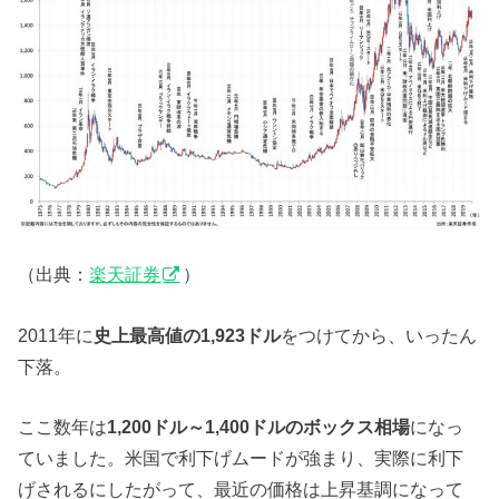
（出典：
楽天証券
）
2011年に
史上最高値の1,923ドル
をつけてから、いったん
下落。
ここ数年は
1,200ドル～1,400ドルのボックス相場
になっ
ていました。米国で利下げムードが強まり、実際に利下
げされるにしたがって、最近の価格は上昇基調になって