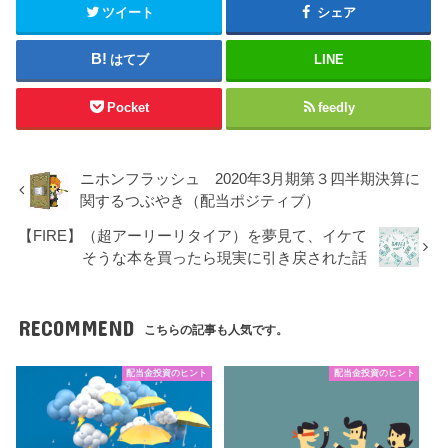
ツイート
シェア
はてブ
LINE
Pocket
feedly
ニホンフラッシュ 2020年3月期第３四半期決算に
関するつぶやき（配当ポジティブ）
【FIRE】（超アーリーリタイア）を夢見て、イケて
そうな本を買ったら現実に引き戻された話
RECOMMEND
こちらの記事も人気です。
配当金投資のヒント
配当金投資のヒント