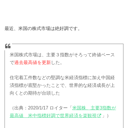
最近、米国の株式市場は絶好調です。
米国株式市場は、主要３指数がそろって終値ベース
で
過去最高値を更新
した。
住宅着工件数などの堅調な米経済指標に加え中国経
済指標が底堅かったことで、世界的な経済成長が上
向くとの期待が台頭した
（出典：2020/1/17 ロイター「
米国株、主要3指数が
最高値 米中指標好調で世界経済を楽観視
」）