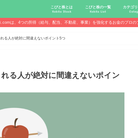
こびと株とは
こびと株の一覧
カテゴリ
Kobito Stock
Kobito List
Categ
株.comは、4つの所得（給与、配当、不動産、事業）を強化するお金のプロの
こびと株投資を始める前に
こびと株の10条件
こびと株のメリット,デメリット
こびと株の投資10原則
こびと株投資のモデル紹介
こびとNo.2169 CDS
こびとNo.4762 エックスネッ
こびとNo.7751 キヤノン
こびとNo.7820 ニホンフラッ
こびとNo.7921 宝印刷
こびとNo.9986 蔵王産業
こびと株.
給与ハッ
副業ハッ
配当金ハ
年金ハッ
倹約ハッ
マジメな
配当金が
配当金が
債券・投
口座開設
必ず知っ
れる人が絶対に間違えないポイント5つ
される人が絶対に間違えないポイン