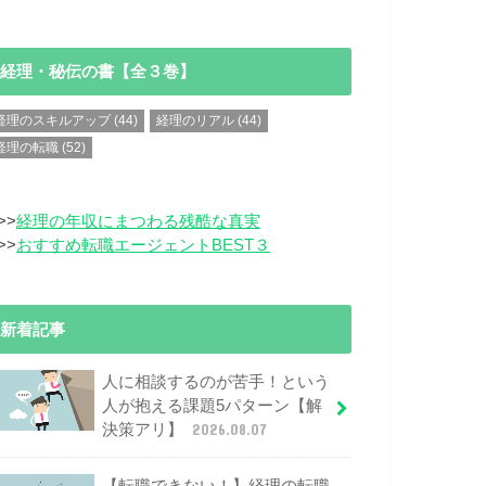
経理・秘伝の書【全３巻】
経理のスキルアップ
(44)
経理のリアル
(44)
経理の転職
(52)
>>
経理の年収にまつわる残酷な真実
>>
おすすめ転職エージェントBEST３
新着記事
人に相談するのが苦手！という
人が抱える課題5パターン【解
決策アリ】
2026.08.07