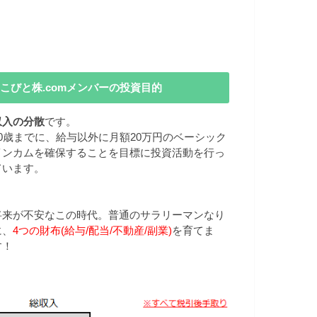
こびと株.comメンバーの投資目的
収入の分散
です。
40歳までに、給与以外に月額20万円のベーシック
インカムを確保することを目標に投資活動を行っ
ています。
将来が不安なこの時代。普通のサラリーマンなり
に、
4つの財布(給与/配当/不動産/副業)
を育てま
す！