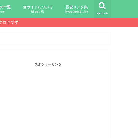
の一覧
当サイトについて
投資リンク集
ory
About Us
Investment Link
search
ブログです
ト
シュ
comライフ
ク
ク
ック
ク
ク
だけじゃ報われない時代？
守る、今-老後-子供達！
あればこんなに遊べる！
信・中古１Rとの違い
！こびと探しの旅へ！
ておきたい専門用語集
こびと株.comの運営者
免責事項／プライバシーポリシー
お問合せ
サラリーマンライフ
就職活動
転職活動
経理・秘伝の書
FP(ファイナンシャルプランナー)
USCPA(米国公認会計士)
ビジネス会計検定
証券アナリスト
簿記
TOEIC
配当金投資のヒント
配当ランキング
こびと株
倹約・省エネ生活
楽天経済圏
スポンサーリンク