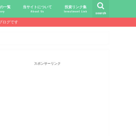
の一覧
当サイトについて
投資リンク集
ory
About Us
Investment Link
search
ブログです
ト
シュ
comライフ
ク
ク
ック
ク
ク
だけじゃ報われない時代？
守る、今-老後-子供達！
あればこんなに遊べる！
信・中古１Rとの違い
！こびと探しの旅へ！
ておきたい専門用語集
こびと株.comの運営者
免責事項／プライバシーポリシー
お問合せ
サラリーマンライフ
就職活動
転職活動
経理・秘伝の書
FP(ファイナンシャルプランナー)
USCPA(米国公認会計士)
ビジネス会計検定
証券アナリスト
簿記
TOEIC
配当金投資のヒント
配当ランキング
こびと株
倹約・省エネ生活
楽天経済圏
スポンサーリンク