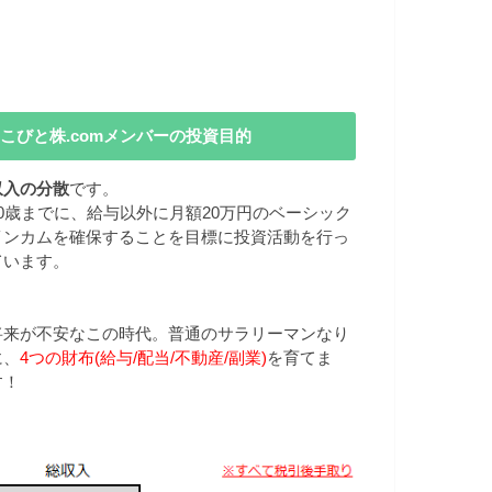
こびと株.comメンバーの投資目的
収入の分散
です。
40歳までに、給与以外に月額20万円のベーシック
インカムを確保することを目標に投資活動を行っ
ています。
将来が不安なこの時代。普通のサラリーマンなり
に、
4つの財布(給与/配当/不動産/副業)
を育てま
す！