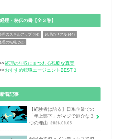
経理・秘伝の書【全３巻】
経理のスキルアップ
(44)
経理のリアル
(44)
経理の転職
(52)
>>
経理の年収にまつわる残酷な真実
>>
おすすめ転職エージェントBEST３
新着記事
【経験者は語る】日系企業での
「年上部下」がマジで厄介な３
つの理由
2026.08.05