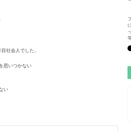
。
年目社会人でした。
を思いつかない
ない