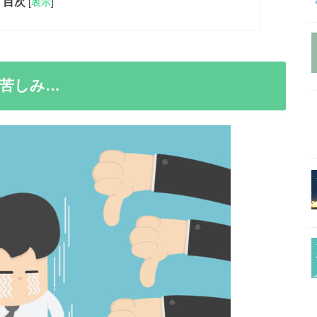
目次
[
表示
]
苦しみ…