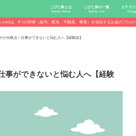
こびと株とは
こびと株の一覧
カテゴリ
Kobito Stock
Kobito List
Categ
株.comは、4つの所得（給与、配当、不動産、事業）を強化するお金のプロの
こびと株投資を始める前に
こびと株の10条件
こびと株のメリット,デメリット
こびと株の投資10原則
こびと株投資のモデル紹介
こびとNo.2169 CDS
こびとNo.4762 エックスネッ
こびとNo.7751 キヤノン
こびとNo.7820 ニホンフラッ
こびとNo.7921 宝印刷
こびとNo.9986 蔵王産業
こびと株.
給与ハッ
副業ハッ
配当金ハ
年金ハッ
倹約ハッ
マジメな
配当金が
配当金が
債券・投
口座開設
必ず知っ
こそが分岐点！仕事ができないと悩む人へ【経験談】
！仕事ができないと悩む人へ【経験